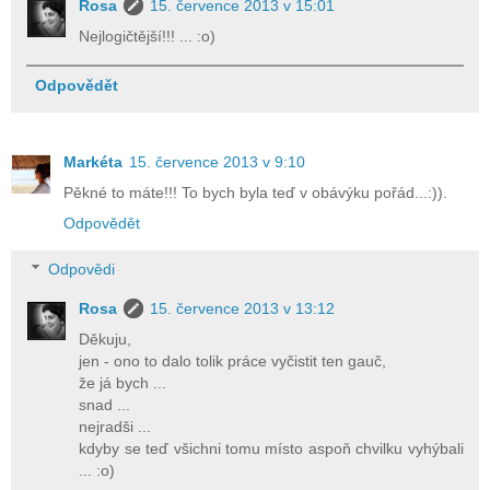
Rosa
15. července 2013 v 15:01
Nejlogičtější!!! ... :o)
Odpovědět
Markéta
15. července 2013 v 9:10
Pěkné to máte!!! To bych byla teď v obávýku pořád...:)).
Odpovědět
Odpovědi
Rosa
15. července 2013 v 13:12
Děkuju,
jen - ono to dalo tolik práce vyčistit ten gauč,
že já bych ...
snad ...
nejradši ...
kdyby se teď všichni tomu místo aspoň chvilku vyhýbali
... :o)