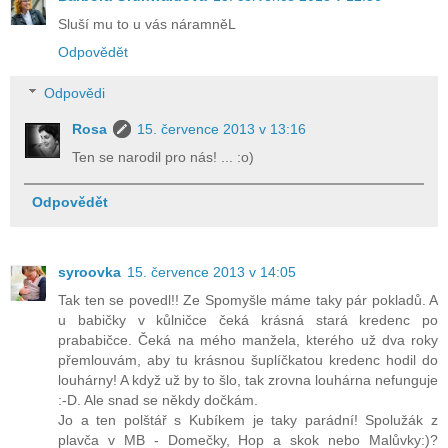
Sluší mu to u vás náramněL
Odpovědět
Odpovědi
Rosa
15. července 2013 v 13:16
Ten se narodil pro nás! ... :o)
Odpovědět
syroovka
15. července 2013 v 14:05
Tak ten se povedl!! Ze Spomyšle máme taky pár pokladů. A
u babičky v kůlničce čeká krásná stará kredenc po
prababičce. Čeká na mého manžela, kterého už dva roky
přemlouvám, aby tu krásnou šuplíčkatou kredenc hodil do
louhárny! A když už by to šlo, tak zrovna louhárna nefunguje
:-D. Ale snad se někdy dočkám.
Jo a ten polštář s Kubíkem je taky parádní! Spolužák z
plavča v MB - Domečky, Hop a skok nebo Malůvky:)?