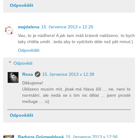
Odpovědět
majdalena
15. července 2013 v 12:26
Vau, to je nádhera! A jak tam máš krásně naklizeno, to bych
taky chtěla umět...teda aby to vydrželo déle než pět minut:)
Odpovědět
Odpovědi
Rosa
15. července 2013 v 12:38
Děkujeme!
Uklizeno musím mít, jinak má hlava šílí ... ne, není to
normální, ale nedá se s tím nic dělat ... jsem prostě
mešuge ... :o)
Odpovědět
Barbora Grünwaldová
15. července 2013 v 12:56