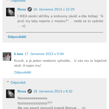
Odpovědi
Rosa
16. července 2013 v 22:29
I IKEA okolní skříňky a knihovny závidí a tiše brblají: "A
proč my taky nejsme z masivu?" ... nedá se to vydržet
... :o)
Odpovědět
k.lara
17. července 2013 v 0:04
Kruciš, a já jeden nedávno vyhodila... U vás mu to báječně
sluší. A nejen mu!
Odpovědět
Odpovědi
Rosa
18. července 2013 v 8:32
Neeeeeeeeeeeeee,
tyyyyyyyyyyyyyyyyy?!?
Ale zas aspoň nemusíš trapně flirtovat ... :o)