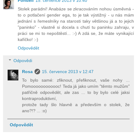
Pondělí
15. července 2013 v 10:40
Stolek parádní! Anabáze se zkracováním nohou úsměvná -
to o potlačení gender ega, to je tak výstižný - u nás mám
jednání s řemeslníky na starosti taky většinou já a to jejich
"paninko" - vlastně si docela s chutí tu paninku zahraju, v
práci se mi to nepoštěstí... :-) A zdá se, že máte vynikající
kafíčko! :-)
Odpovědět
Odpovědi
Rosa
15. července 2013 v 12:47
To bylo samé: zfiknout, přefiknout, vaše nohy ...
Pomoooooooooooc! Teda já jako umím "těmto mužům"
patřičně odpovědět, ale zas ... to by bylo celé jaksi
kontraproduktivní,
protože tady šlo hlavně a především o stolek, že
ano?!? ... :o)
Odpovědět