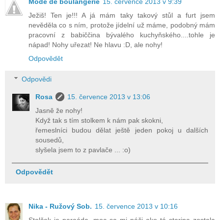
Mode de boulangerie
15. července 2013 v 9:39
Ježiš! Ten je!!! A já mám taky takový stůl a furt jsem
nevěděla co s ním, protože jídelní už máme, podobný mám
pracovní z babiččina bývalého kuchyňského....tohle je
nápad! Nohy uřezat! Ne hlavu :D, ale nohy!
Odpovědět
Odpovědi
Rosa
15. července 2013 v 13:06
Jasně že nohy!
Když tak s tím stolkem k nám pak skokni,
řemeslníci budou dělat ještě jeden pokoj u dalších
sousedů,
slyšela jsem to z pavlače ... :o)
Odpovědět
Nika - Ružový Sob.
15. července 2013 v 10:16