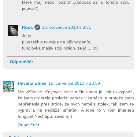
které mají něco "odžito"...(kdopak asi u tohoto stolu
jídával?)
Rosa
18. července 2013 v 8:31
Jo jo,
plus takhle to vyjde na pěkný peníz,
funglovka masiv stojí milion, že jo ... :o)
Odpovědět
Havana Blues
16. července 2013 v 13:39
Neuvěřitelné. Kdybych tohle měla doma já, tak to vypadá,
že jsem prohrála poslední peníze v kartách, a protože jsem
nepřenesla přes srdce, že bych neměla stolek, tak jsem se
vypravila na nejbližší smeťák. A tobě to v tom interiéru
funguje! Nechápu, závidím:)
Odpovědět