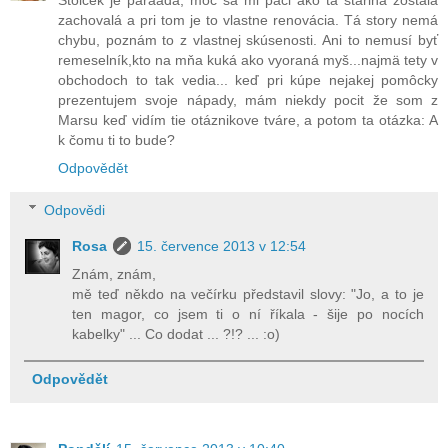
Stolček je paraáda, moc sa mi páči ako tá starina zostala
zachovalá a pri tom je to vlastne renovácia. Tá story nemá
chybu, poznám to z vlastnej skúsenosti. Ani to nemusí byť
remeselník,kto na mňa kuká ako vyoraná myš...najmä tety v
obchodoch to tak vedia... keď pri kúpe nejakej pomôcky
prezentujem svoje nápady, mám niekdy pocit že som z
Marsu keď vidím tie otáznikove tváre, a potom ta otázka: A
k čomu ti to bude?
Odpovědět
Odpovědi
Rosa
15. července 2013 v 12:54
Znám, znám,
mě teď někdo na večírku představil slovy: "Jo, a to je
ten magor, co jsem ti o ní říkala - šije po nocích
kabelky" ... Co dodat ... ?!? ... :o)
Odpovědět