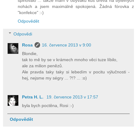
splňovalo ... takže mám v obýváku kus dřeva na bytelných
nohách a jsem maximálně spokojená. Žádná fórovka z
"konfekce" :-)
Odpovědět
Odpovědi
Rosa
16. července 2013 v 9:00
Blondie,
tak to mě by se v krámech mnoho věci tuze líbilo,
ale za milion penězů.
Ale pravda taky taky si lebedím v pocitu výlučnosti -
hej, nejsme my ségry ... ?!? ... :o)
Petra H. L.
19. července 2013 v 17:57
byla bych poctěna, Rosi :-)
Odpovědět