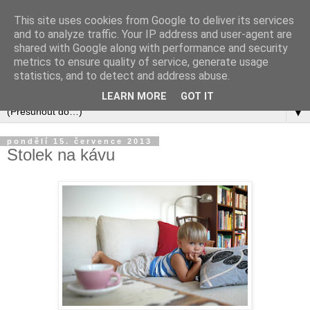
This site uses cookies from Google to deliver its services
and to analyze traffic. Your IP address and user-agent are
shared with Google along with performance and security
metrics to ensure quality of service, generate usage
statistics, and to detect and address abuse.
LEARN MORE
GOT IT
▼
pondělí 15. července 2013
Stolek na kávu