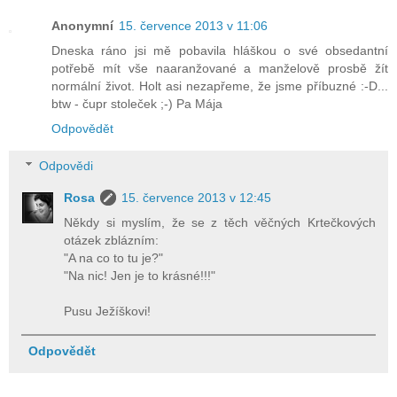
Anonymní
15. července 2013 v 11:06
Dneska ráno jsi mě pobavila hláškou o své obsedantní
potřebě mít vše naaranžované a manželově prosbě žít
normální život. Holt asi nezapřeme, že jsme příbuzné :-D...
btw - čupr stoleček ;-) Pa Mája
Odpovědět
Odpovědi
Rosa
15. července 2013 v 12:45
Někdy si myslím, že se z těch věčných Krtečkových
otázek zblázním:
"A na co to tu je?"
"Na nic! Jen je to krásné!!!"
Pusu Ježíškovi!
Odpovědět