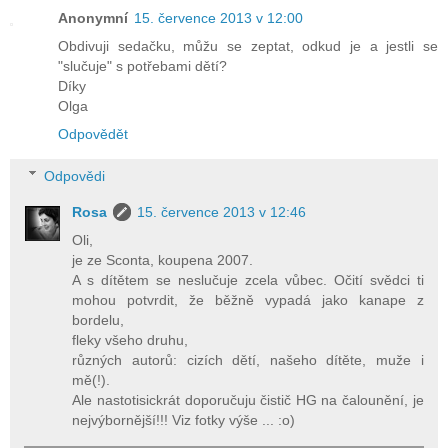
Anonymní
15. července 2013 v 12:00
Obdivuji sedačku, můžu se zeptat, odkud je a jestli se
"slučuje" s potřebami dětí?
Díky
Olga
Odpovědět
Odpovědi
Rosa
15. července 2013 v 12:46
Oli,
je ze Sconta, koupena 2007.
A s dítětem se neslučuje zcela vůbec. Očití svědci ti
mohou potvrdit, že běžně vypadá jako kanape z
bordelu,
fleky všeho druhu,
různých autorů: cizích dětí, našeho dítěte, muže i
mě(!).
Ale nastotisickrát doporučuju čistič HG na čalounění, je
nejvýbornější!!! Viz fotky výše ... :o)