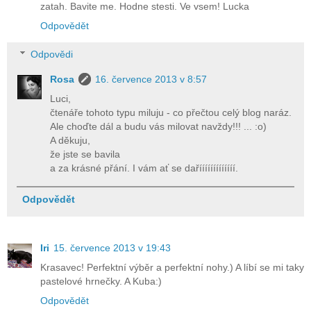
zatah. Bavite me. Hodne stesti. Ve vsem! Lucka
Odpovědět
Odpovědi
Rosa
16. července 2013 v 8:57
Luci,
čtenáře tohoto typu miluju - co přečtou celý blog naráz.
Ale choďte dál a budu vás milovat navždy!!! ... :o)
A děkuju,
že jste se bavila
a za krásné přání. I vám ať se dařííííííííííííí.
Odpovědět
Iri
15. července 2013 v 19:43
Krasavec! Perfektní výběr a perfektní nohy.) A líbí se mi taky
pastelové hrnečky. A Kuba:)
Odpovědět