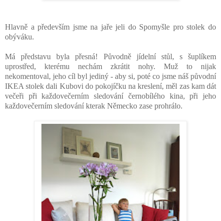
Hlavně a především jsme na jaře jeli do Spomyšle pro stolek do
obýváku.
Má představu byla přesná! Původně jídelní stůl, s šuplíkem
uprostřed, kterému nechám zkrátit nohy. Muž to nijak
nekomentoval, jeho cíl byl jediný - aby si, poté co jsme náš původní
IKEA stolek dali Kubovi do pokojíčku na kreslení, měl zas kam dát
večeři při každovečerním sledování černobílého kina, při jeho
každovečerním sledování kterak Německo zase prohrálo.