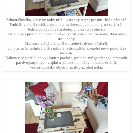
Sehnat člověka, který by nohy uřízl - všechny stejně prosím - bylo náročné.
Truhláři v okolí chtěli, abych na pilu dovezla jenom nohy, ne celý stůl.
Jeden, co kývl, byl následující víkend vyplaven.
Ostatní se i přes telefonní sluchátko tvářili, cože je to za móres zkracovat
stolu nohy.
Nakonec velký dík patří sousedovic dvouleté dceři,
co ji parta řemeslníků přišla minulý týden udělat komplet nový pokojíček
na míru.
Nakonec se stačilo jen vyklonit z pavlače, potlačit své gender ego, prohodit
pár dvojsmyslných vtípků a pánové mi nožky obratem zkrátili,
včetně donášky objektu zpátky až před telku.