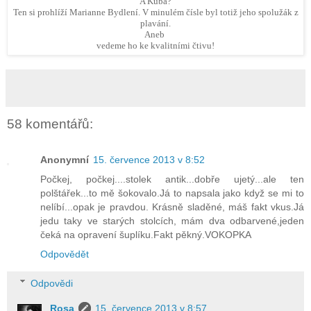
A Kuba?
Ten si prohlíží Marianne Bydlení. V minulém čísle byl totiž jeho spolužák z
plavání.
Aneb
vedeme ho ke kvalitními čtivu!
58 komentářů:
Anonymní
15. července 2013 v 8:52
Počkej, počkej....stolek antik...dobře ujetý...ale ten
polštářek...to mě šokovalo.Já to napsala jako když se mi to
nelíbí...opak je pravdou. Krásně sladěné, máš fakt vkus.Já
jedu taky ve starých stolcích, mám dva odbarvené,jeden
čeká na opravení šuplíku.Fakt pěkný.VOKOPKA
Odpovědět
Odpovědi
Rosa
15. července 2013 v 8:57