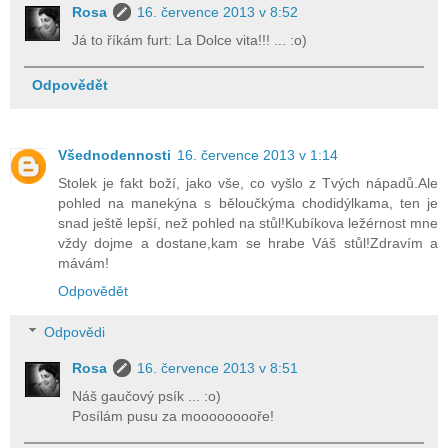
Rosa
16. července 2013 v 8:52
Já to říkám furt: La Dolce vita!!! ... :o)
Odpovědět
Všednodennosti
16. července 2013 v 1:14
Stolek je fakt boží, jako vše, co vyšlo z Tvých nápadů.Ale
pohled na manekýna s běloučkýma chodidýlkama, ten je
snad ještě lepší, než pohled na stůl!Kubíkova ležérnost mne
vždy dojme a dostane,kam se hrabe Váš stůl!Zdravím a
mávám!
Odpovědět
Odpovědi
Rosa
16. července 2013 v 8:51
Náš gaučový psík ... :o)
Posílám pusu za mooooooooře!