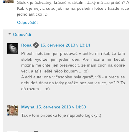
Stolek je úchvatný, krásně rustikální. Jaký má asi příběh? A
Kubík je nejvíc cute, jak má na poslední fotce v každé ruce
jedno autíčko :D
Odpovědět
Odpovědi
Rosa
15. července 2013 v 13:14
Příběh netuším, jen prodavač v antiku mi říkal, že tam
stolek vydržel jen jeden den. Ale možná mi kecal,
možná mě chtěl jen přesvědčit, že mám čuch na dobré
věci, a ať si ještě něco koupím ... :o)
A add auta: ona v časopise byla garáž, víš - a přece se
nebudeš dívat na fotky garáže bez aut v ruce, ne?!? To
dá rozum ... :o)
Myyna
15. července 2013 v 14:59
Tak v tom případku to je naprosto logický :)