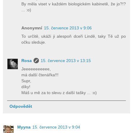
By měla viset v každém biologickém kabinetě, že jo?!?
... :o)
Anonymní
15. července 2013 v 9:06
To určitě, ukáži ji alespoň dceři Lindě, taky Tě už po
očku sleduje.
Rosa
15. července 2013 v 13:15
Jeeeeeeeeeee,
má další čtenářka!!!
Supr,
díky!
Máš u mě za to slevu z další tašky ... :o)
Odpovědět
Myyna
15. července 2013 v 9:04