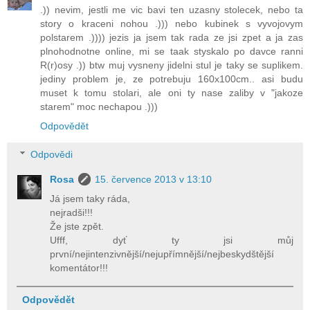
.)) nevim, jestli me vic bavi ten uzasny stolecek, nebo ta
story o kraceni nohou .))) nebo kubinek s vyvojovym
polstarem .)))) jezis ja jsem tak rada ze jsi zpet a ja zas
plnohodnotne online, mi se taak styskalo po davce ranni
R(r)osy .)) btw muj vysneny jidelni stul je taky se suplikem.
jediny problem je, ze potrebuju 160x100cm.. asi budu
muset k tomu stolari, ale oni ty nase zaliby v "jakoze
starem" moc nechapou .)))
Odpovědět
Odpovědi
Rosa
15. července 2013 v 13:10
Já jsem taky ráda,
nejradši!!!
Že jste zpět.
Ufff, dyť ty jsi můj
první/nejintenzivnější/nejupřímnější/nejbeskydštější
komentátor!!!
Odpovědět