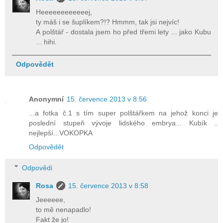
Heeeeeeeeeeeej,
ty máš i se šuplíkem?!? Hmmm, tak jsi nejvíc!
A polštář - dostala jsem ho před třemi lety ... jako Kubu
... hihi.
Odpovědět
Anonymní
15. července 2013 v 8:56
...a fotka č.1 s tím super polštářkem na jehož konci je
poslední stupeň vývoje lidského embrya... Kubík ..
nejlepší...VOKOPKA
Odpovědět
Odpovědi
Rosa
15. července 2013 v 8:58
Jeeeeee,
to mě nenapadlo!
Fakt že jo!