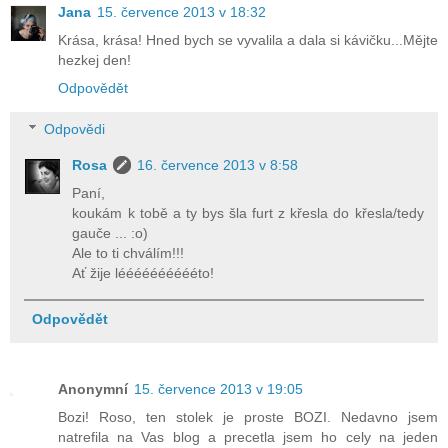
Jana
15. července 2013 v 18:32
Krása, krása! Hned bych se vyvalila a dala si kávičku...Mějte
hezkej den!
Odpovědět
Odpovědi
Rosa
16. července 2013 v 8:58
Paní,
koukám k tobě a ty bys šla furt z křesla do křesla/tedy
gauče ... :o)
Ale to ti chválím!!!
Ať žije lééééééééééto!
Odpovědět
Anonymní
15. července 2013 v 19:05
Bozi! Roso, ten stolek je proste BOZI. Nedavno jsem
natrefila na Vas blog a precetla jsem ho cely na jeden