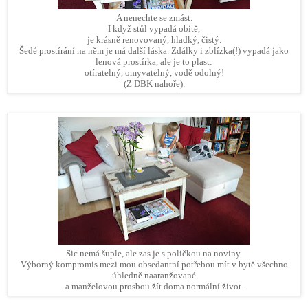
A nenechte se zmást.
I když stůl vypadá obitě,
je krásně renovovaný, hladký, čistý.
Šedé prostírání na něm je má další láska. Zdálky i zblízka(!) vypadá jako
lenová prostírka, ale je to plast:
otíratelný, omyvatelný, vodě odolný!
(Z DBK nahoře).
Sic nemá šuple, ale zas je s poličkou na noviny.
Výborný kompromis mezi mou obsedantní potřebou mít v bytě všechno
úhledně naaranžované
a manželovou prosbou žít doma normální život.