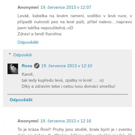
Anonymní
19. července 2013 v 12:07
Levák, kabelka na levém rameni, vodítko v levé ruce, v
případě nutnosti pes na levé paži, přítel nalevo....napravo
jsem takřka nepoužitelná;-oD
Zdraví a fandí Karolína
Odpovědět
Odpovědi
Rosa
19. července 2013 v 12:10
Karoli,
tak tedy kupředu levá, zpátky ni krok! ... :o)
Díky a zdravím tebe i celou tvou domácí smečku!
Odpovědět
Anonymní
19. července 2013 v 12:16
To je krása Rosi!! Pruhy jsou skvělé, brala bych je i zvenku