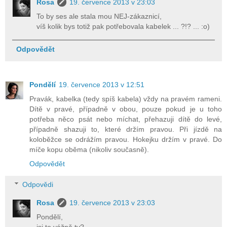
Rosa
19. července 2013 v 23:03
To by ses ale stala mou NEJ-zákaznicí,
víš kolik bys totiž pak potřebovala kabelek ... ?!? ... :o)
Odpovědět
Pondělí
19. července 2013 v 12:51
Pravák, kabelka (tedy spíš kabela) vždy na pravém rameni.
Dítě v pravé, případně v obou, pouze pokud je u toho
potřeba něco psát nebo míchat, přehazuji dítě do levé,
případně shazuji to, které držím pravou. Při jízdě na
koloběžce se odrážím pravou. Hokejku držím v pravé. Do
míče kopu oběma (nikoliv současně).
Odpovědět
Odpovědi
Rosa
19. července 2013 v 23:03
Pondělí,