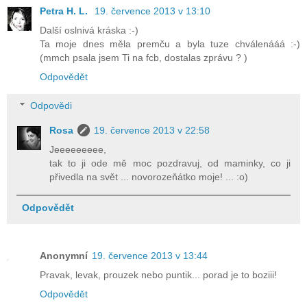
Petra H. L.
19. července 2013 v 13:10
Další oslnivá kráska :-)
Ta moje dnes měla premču a byla tuze chválenááá :-)
(mmch psala jsem Ti na fcb, dostalas zprávu ? )
Odpovědět
Odpovědi
Rosa
19. července 2013 v 22:58
Jeeeeeeeee,
tak to ji ode mě moc pozdravuj, od maminky, co ji
přivedla na svět ... novorozeňátko moje! ... :o)
Odpovědět
Anonymní
19. července 2013 v 13:44
Pravak, levak, prouzek nebo puntik... porad je to boziii!
Odpovědět