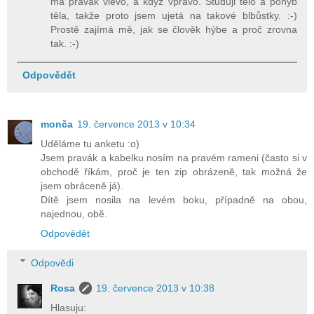
má pravák vlevo, a když vpravo. Studuji tělo a pohyb
těla, takže proto jsem ujetá na takové blbůstky. :-)
Prostě zajímá mě, jak se člověk hýbe a proč zrovna
tak. :-)
Odpovědět
monča
19. července 2013 v 10:34
Uděláme tu anketu :o)
Jsem pravák a kabelku nosím na pravém rameni (často si v
obchodě říkám, proč je ten zip obrázeně, tak možná že
jsem obráceně já).
Dítě jsem nosila na levém boku, případně na obou,
najednou, obě.
Odpovědět
Odpovědi
Rosa
19. července 2013 v 10:38
Hlasuju: