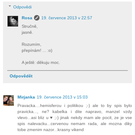
Odpovědi
Rosa
19. července 2013 v 22:57
Stručně,
jasně.
Rozumím,
přepínám! ... :o)
A ještě: děkuju moc.
Odpovědět
Mirjanka
19. července 2013 v 15:03
Pravacka....hemisferou i politikou ;-) ale to by spis bylo
pravicka..., ne? kabelka i dite napravo, manzel vzdy
vlevo...asi bliz u ♥ ;-) jinak nekdy mam ale pocit, ze je vse
spis nalevacku...cervenou nemam rada, ale mozna diky
tobe zmenim nazor...krasny vikend