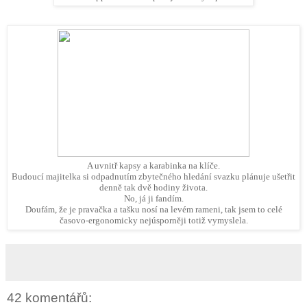
A uvnitř kapsy a karabinka na klíče.
Budoucí majitelka si odpadnutím zbytečného hledání svazku plánuje ušetřit
denně tak dvě hodiny života.
No, já ji fandím.
Doufám, že je pravačka a tašku nosí na levém rameni, tak jsem to celé
časovo-ergonomicky nejúsporněji totiž vymyslela.
42 komentářů: