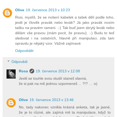
Olive
19. července 2013 v 10:23
Rosi, myslíš, že se nošení kabelek a tašek dělí podle toho,
jestli je člověk pravák nebo levák? Já jako pravák nosím
tašku na pravém rameni. :-) Tak buď jsem skrytý levák nebo
dělám vše pravou (mám pocit, že pravou). :-) Budu to teď
sledovat i na ostatních, hlavně při manipulaci, zda tam
opravdu je nějaký vzor. Vážně zajímavé.
Odpovědět
Odpovědi
Rosa
19. července 2013 v 12:08
Jestli se touhle svou studií staneš slavná,
že si pak na mě jednou vzpomeneš ... ?!? ... :o)
Olive
19. července 2013 v 13:46
No, tady nakonec vznikla krásná anketa, tak je jasné,
že je to různé, ale zajímá mě ta manipulace, když to