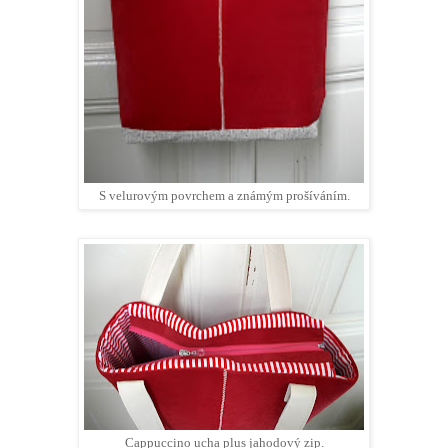
S velurovým povrchem a známým prošíváním.
Cappuccino ucha plus jahodový zip.