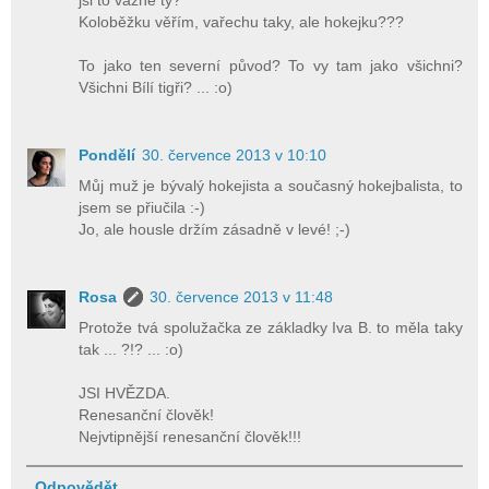
jsi to vážně ty?
Koloběžku věřím, vařechu taky, ale hokejku???
To jako ten severní původ? To vy tam jako všichni?
Všichni Bílí tigři? ... :o)
Pondělí
30. července 2013 v 10:10
Můj muž je bývalý hokejista a současný hokejbalista, to
jsem se přiučila :-)
Jo, ale housle držím zásadně v levé! ;-)
Rosa
30. července 2013 v 11:48
Protože tvá spolužačka ze základky Iva B. to měla taky
tak ... ?!? ... :o)
JSI HVĚZDA.
Renesanční člověk!
Nejvtipnější renesanční člověk!!!
Odpovědět