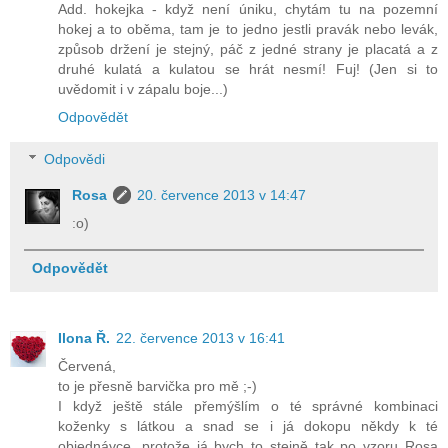
Add. hokejka - když není úniku, chytám tu na pozemní
hokej a to oběma, tam je to jedno jestli pravák nebo levák,
způsob držení je stejný, páč z jedné strany je placatá a z
druhé kulatá a kulatou se hrát nesmí! Fuj! (Jen si to
uvědomit i v zápalu boje...)
Odpovědět
Odpovědi
Rosa
20. července 2013 v 14:47
:o)
Odpovědět
Ilona Ř.
22. července 2013 v 16:41
Červená,
to je přesně barvička pro mě ;-)
I když ještě stále přemýšlím o té správné kombinaci
koženky s látkou a snad se i já dokopu někdy k té
objednávce, protože já bych to stejně tak po vzoru Rosa