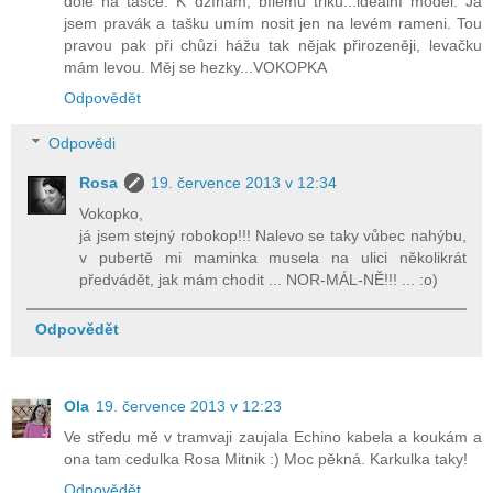
dole na tašce. K džínám, bílému triku...ideální model. Já
jsem pravák a tašku umím nosit jen na levém rameni. Tou
pravou pak při chůzi hážu tak nějak přirozeněji, levačku
mám levou. Měj se hezky...VOKOPKA
Odpovědět
Odpovědi
Rosa
19. července 2013 v 12:34
Vokopko,
já jsem stejný robokop!!! Nalevo se taky vůbec nahýbu,
v pubertě mi maminka musela na ulici několikrát
předvádět, jak mám chodit ... NOR-MÁL-NĚ!!! ... :o)
Odpovědět
Ola
19. července 2013 v 12:23
Ve středu mě v tramvaji zaujala Echino kabela a koukám a
ona tam cedulka Rosa Mitnik :) Moc pěkná. Karkulka taky!
Odpovědět