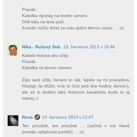
Pravák.
Kabelka dycinky na levém rameni.
Dítě taky na levé paži.
A muže můžu držet za ruku jedno kterou rukou ... :o)
Nika - Ružový Sob.
19. července 2013 v 10:46
Kabela krásna ako vždy.
Pravák.
Kabelka na levom rameni.
Zips sedi vždy, beriem to tak, lepšie sa mi pravačkou
hľadajú tie kľúče, trvá to čosi pod dve hodiny denne:),
ale až si dodám takú festovnú karabínku bude to aj
menej;-)
Rosa
19. července 2013 v 12:07
Ten proužek, ten proužek ... (začíná v mé hlavě
pomalu vytlačovat puntík!) ... :o)