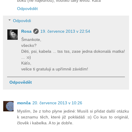
boku (ne najednou), vodítko taky levou. Káťa
Odpovědět
Odpovědi
Rosa
19. července 2013 v 22:54
Šmankote,
všecko?
Děti, psi, kabela ... tss tss, zase jedna dokonalá matka!
... :o)
Káťo,
velice ti gratuluji a upřímně závidím!
Odpovědět
monča
20. července 2013 v 10:26
Myslím, že z toho plyne jediné: Musíš si přidat další otázku
k seznamu těch, které již pokládáš :o) Co kus to originál,
člověk i kabelka. A to je dobře.