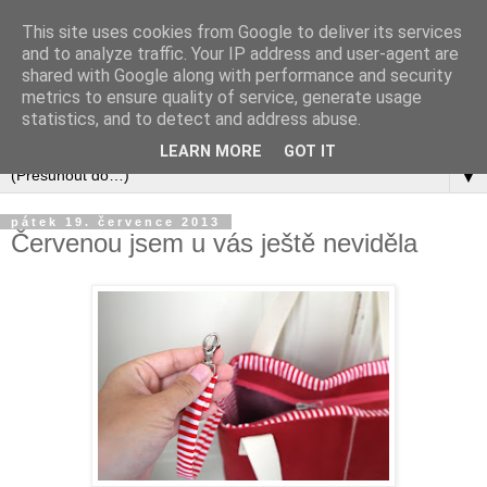
This site uses cookies from Google to deliver its services
and to analyze traffic. Your IP address and user-agent are
shared with Google along with performance and security
metrics to ensure quality of service, generate usage
statistics, and to detect and address abuse.
LEARN MORE
GOT IT
▼
pátek 19. července 2013
Červenou jsem u vás ještě neviděla