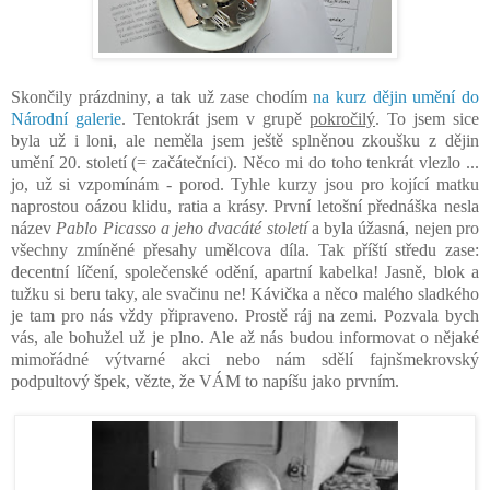
Skončily prázdniny, a tak už zase chodím
na kurz dějin umění do
Národní galerie
. Tentokrát jsem v grupě
pokročilý
. To jsem sice
byla už i loni, ale neměla jsem ještě splněnou zkoušku z dějin
umění 20. století (= začátečníci). Něco mi do toho tenkrát vlezlo ...
jo, už si vzpomínám - porod. Tyhle kurzy jsou pro kojící matku
naprostou oázou klidu, ratia a krásy. První letošní přednáška nesla
název
Pablo Picasso a jeho dvacáté století
a byla úžasná, nejen pro
všechny zmíněné přesahy umělcova díla. Tak příští středu zase:
decentní líčení, společenské odění, apartní kabelka! Jasně, blok a
tužku si beru taky, ale svačinu ne! Kávička a něco malého sladkého
je tam pro nás vždy připraveno. Prostě ráj na zemi. Pozvala bych
vás, ale bohužel už je plno. Ale až nás budou informovat o nějaké
mimořádné výtvarné akci nebo nám sdělí fajnšmekrovský
podpultový špek, vězte, že VÁM to napíšu jako prvním.