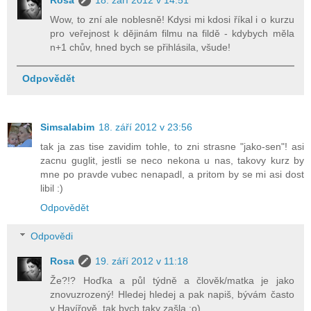
Wow, to zní ale noblesně! Kdysi mi kdosi říkal i o kurzu
pro veřejnost k dějinám filmu na fildě - kdybych měla
n+1 chův, hned bych se přihlásila, všude!
Odpovědět
Simsalabim
18. září 2012 v 23:56
tak ja zas tise zavidim tohle, to zni strasne "jako-sen"! asi
zacnu guglit, jestli se neco nekona u nas, takovy kurz by
mne po pravde vubec nenapadl, a pritom by se mi asi dost
libil :)
Odpovědět
Odpovědi
Rosa
19. září 2012 v 11:18
Že?!? Hoďka a půl týdně a člověk/matka je jako
znovuzrozený! Hledej hledej a pak napiš, bývám často
v Havířově, tak bych taky zašla :o).