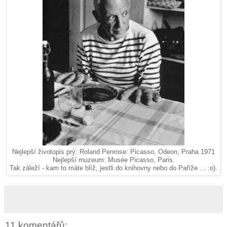
Nejlepší životopis prý: Roland Penrose: Picasso, Odeon, Praha 1971
Nejlepší muzeum: Musée Picasso, Paris.
Tak záleží - kam to máte blíž, jestli do knihovny nebo do Paříže ... :o).
11 komentářů: