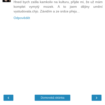
Hned bych zašla kamkoliv na kulturu, přijde mi, že už mám
komplet vymytý mozek. A to jsem dějiny umění
vystudovala.chjo. Závidím a ze srdce přeju...
Odpovědět
‹
›
Domovská stránka