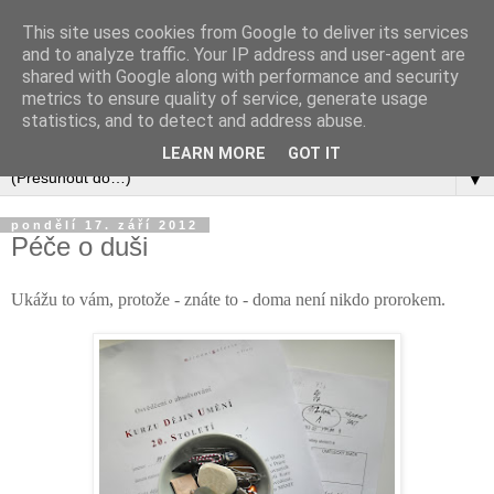
This site uses cookies from Google to deliver its services
and to analyze traffic. Your IP address and user-agent are
shared with Google along with performance and security
metrics to ensure quality of service, generate usage
statistics, and to detect and address abuse.
LEARN MORE
GOT IT
▼
pondělí 17. září 2012
Péče o duši
Ukážu to vám, protože - znáte to - doma není nikdo prorokem.