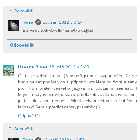
Odpovědi
Rosa
18. září 2012 v 8:14
Ale zas - dobrých lidí se vždy vejde!
Odpovědět
Havana Blues
18. září 2012 v 9:45
Ó, to je veliká krása! (A aspoň jsem si vzpomněla, že se
budu muset podívat, co si připravili vzdělaní mužové a ženy
pro Kruh přátel českého jazyka na podzimní semestr. I
když... i kdyby mluvili o stavu předložek ve staroslověnštině,
je to fuk. Jsou dospělí. Mluví celými větami a vobčas i
latinsky! Sem s předložkama, pravím!:c) )
Odpovědět
Odpovědi
Rosa
18. září 2012 v 14:51