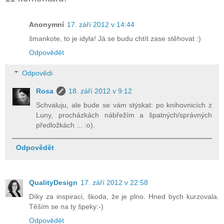
Anonymní
17. září 2012 v 14:44
šmankote, to je idyla! Já se budu chtít zase stěhovat :)
Odpovědět
Odpovědi
Rosa
18. září 2012 v 9:12
Schvaluju, ale bude se vám stýskat: po knihovnicích z
Luny, procházkách nábřežím a špatných/správných
předložkách ... :o).
Odpovědět
QualityDesign
17. září 2012 v 22:58
Díky za inspiraci, škoda, že je plno. Hned bych kurzovala.
Těším se na ty špeky:-)
Odpovědět