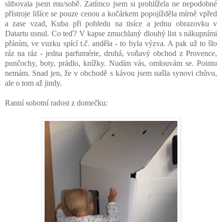
slibovala jsem mu/sobě. Zatímco jsem si prohlížela ne nepodobné
přístroje lišíce se pouze cenou a kočárkem popojížděla mírně vpřed
a zase vzad, Kuba při pohledu na tisíce a jednu obrazovku v
Datartu usnul. Co teď? V kapse zmuchlaný dlouhý list s nákupními
přáním, ve vuzku spící t.č. anděla - to byla výzva. A pak už to šlo
ráz na ráz - jedna parfumérie, druhá, voňavý obchod z Provence,
punčochy, boty, prádlo, knížky. Nudím vás, omlouvám se. Pointu
nemám. Snad jen, že v obchodě s kávou jsem našla synovi chůvu,
ale o tom až jindy.
Ranní sobotní radost z domečku: