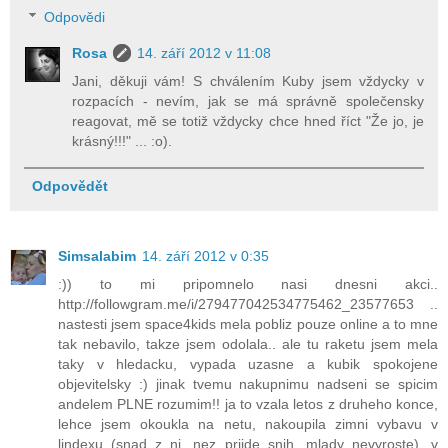
Odpovědi
Rosa
14. září 2012 v 11:08
Jani, děkuji vám! S chválením Kuby jsem vždycky v
rozpacích - nevím, jak se má správně společensky
reagovat, mě se totiž vždycky chce hned říct "Že jo, je
krásný!!!" ... :o).
Odpovědět
Simsalabim
14. září 2012 v 0:35
:)) to mi pripomnelo nasi dnesni akci..
http://followgram.me/i/279477042534775462_23577653 ..
nastesti jsem space4kids mela pobliz pouze online a to mne
tak nebavilo, takze jsem odolala.. ale tu raketu jsem mela
taky v hledacku, vypada uzasne a kubik spokojene
objevitelsky :) jinak tvemu nakupnimu nadseni se spicim
andelem PLNE rozumim!! ja to vzala letos z druheho konce,
lehce jsem okoukla na netu, nakoupila zimni vybavu v
lindexu (snad z ni, nez prijde snih, mlady nevyroste), v