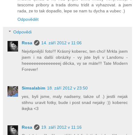
tescome pribory a trada domu tridit a vyhazovat. a jsem
rada, ze to tak dopadlo, lepe se nam tu dycha a vubec .)
Odpovědět
Odpovědi
Rosa
14. září 2012 v 11:06
Nejvtipnější foto!!! Krásný koberec, ten chci! Mrkla jsem
jsem i na další obrázky - vy jste byli v Landonu -
heeeeeeeeeeeeeeej děcka, vy se máte!!! Tate Modern
Forever!
Simsalabim
18. září 2012 v 23:50
yes, byli jsme, maly nadseny, takze uf .) jestli nejak
stihnu uravit fotky, bude i post snad nejaky :)) koberec
ikejka <3
Rosa
19. září 2012 v 11:16