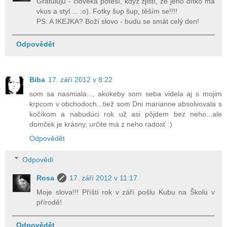
Gratuluju - člověka potěší, když zjistí, že jeho dítko má
vkus a styl ... :o). Fotky šup šup, těším se!!!!
PS: A IKEJKA? Boží slovo - budu se smát celý den!
Odpovědět
Biba
17. září 2012 v 8:22
som sa nasmiala..., akokeby som seba videla aj s mojim
krpcom v obchodoch...tiež som Dni marianne absolvovala s
kočíkom a nabudúci rok už asi pôjdem bez neho...ale
domček je krásny, určite má z neho radosť :)
Odpovědět
Odpovědi
Rosa
17. září 2012 v 11:17
Moje slova!!! Příští rok v září pošlu Kubu na Školu v
přírodě!
Odpovědět