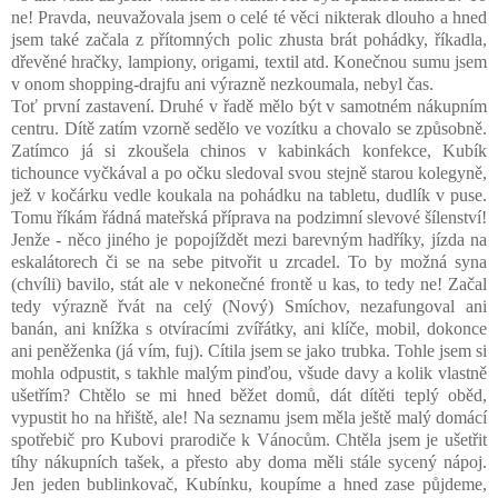
ne! Pravda, neuvažovala jsem o celé té věci nikterak dlouho a hned
jsem také začala z přítomných polic zhusta brát pohádky, říkadla,
dřevěné hračky, lampiony, origami, textil atd. Konečnou sumu jsem
v onom shopping-drajfu ani výrazně nezkoumala, nebyl čas.
Toť první zastavení. Druhé v řadě mělo být v samotném nákupním
centru. Dítě zatím vzorně sedělo ve vozítku a chovalo se způsobně.
Zatímco já si zkoušela chinos v kabinkách konfekce, Kubík
tichounce vyčkával a po očku sledoval svou stejně starou kolegyně,
jež v kočárku vedle koukala na pohádku na tabletu, dudlík v puse.
Tomu říkám řádná mateřská příprava na podzimní slevové šílenství!
Jenže - něco jiného je popojíždět mezi barevným hadříky
, jízda na
eskalátorech či se na sebe pitvořit u zrcadel. To by možná syna
(chvíli) bavilo, stát ale v nekonečné frontě u kas, to tedy ne! Začal
tedy výrazně řvát na celý (Nový) Smíchov, nezafungoval ani
banán, ani knížka s otvíracími zvířátky, ani klíče, mobil, dokonce
ani peněženka (já vím, fuj). Cítila jsem se jako trubka. Tohle jsem si
mohla odpustit, s takhle malým pinďou, všude davy a kolik vlastně
ušetřím? Chtělo se mi hned běžet domů, dát dítěti teplý oběd,
vypustit ho na hřiště, ale! Na seznamu jsem měla ještě malý domácí
spotřebič pro Kubovi prarodiče k Vánocům. Chtěla jsem je ušetřit
tíhy nákupních tašek, a přesto aby doma měli stále sycený nápoj.
Jen jeden bublinkovač, Kubínku, koupíme a hned zase půjdeme,