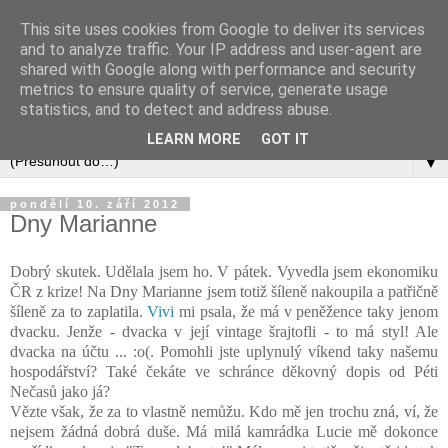
This site uses cookies from Google to deliver its services
and to analyze traffic. Your IP address and user-agent are
shared with Google along with performance and security
metrics to ensure quality of service, generate usage
statistics, and to detect and address abuse.
LEARN MORE
GOT IT
▼
pondělí 10. září 2012
Dny Marianne
Dobrý skutek. Udělala jsem ho. V pátek. Vyvedla jsem ekonomiku
ČR z krize! Na Dny Marianne jsem totiž šíleně nakoupila a patřičně
šíleně za to zaplatila.
Vivi
mi psala, že má v peněžence taky jenom
dvacku. Jenže - dvacka v její vintage šrajtofli - to má styl! Ale
dvacka na účtu ... :o(. Pomohli jste uplynulý víkend taky našemu
hospodářství? Také čekáte ve schránce děkovný dopis od Péti
Nečasů jako já?
Vězte však, že za to vlastně nemůžu. Kdo mě jen trochu zná, ví, že
nejsem žádná dobrá duše. Má milá kamrádka Lucie mě dokonce