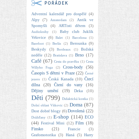
POŘÁDEK
Adventní kalendář pro dospělé
(4)
Alpy
(7)
Antik ve
Amsterdam
(2)
Spomyšli
(4)
ARTisti dětem
(3)
Baby club Juklík
Audioknihy
(1)
Vršovice
(6)
Balet
(1)
Barcelona
(1)
Berounka
(9)
Barefoot
(1)
Berlín
(2)
Beskydy
(3)
Božská
Bordeaux
(1)
Brno
(17)
neděle
(12)
Bratislava
(1)
Café
(67)
Cesta do pravěku
(1)
Cesta
Cross-body
(56)
Willyho Foga
(2)
Časopis S dětmi v Praze
(22)
Černé
Čtecí
Česká Kanada
(10)
jezero
(1)
dílna
(20)
Čtení do vany
(16)
Dějiny umění
(19)
Deka
(10)
Děti
(799)
Didaktická kostka
(1)
Doma
(87)
Dolní oblast Vítkovic
(2)
Dovolená
(22)
Dost dobré blogy
(6)
E-shop
(114)
ECO
Drážďany
(1)
(44)
Film
(18)
Festival Mini
(12)
Finsko
(21)
Francie
(3)
Grafomotorika
(3)
Haná
(5)
Harry