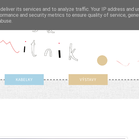
eliver its services and to analyze traffic. Your IP address and 
ormance and security metrics to ensure quality of service, gen
abuse.
KABELKY
VÝSTAVY