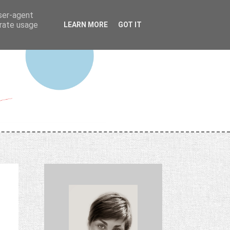
user-agent
erate usage
LEARN MORE
GOT IT