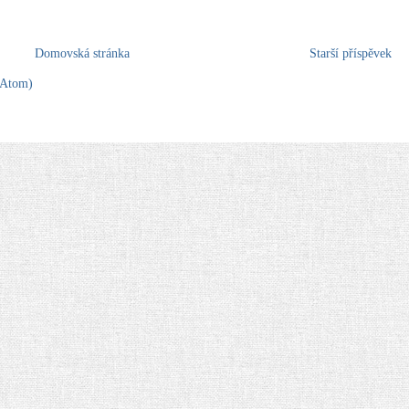
Domovská stránka
Starší příspěvek
(Atom)