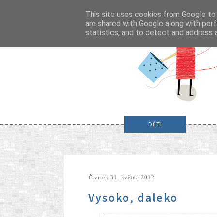
This site uses cookies from Google to d
are shared with Google along with perf
statistics, and to detect and address 
DĚTI
čtvrtek 31. května 2012
Vysoko, daleko