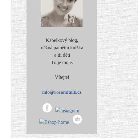
Kabelkový blog,
něžná pamětní knížka
a tři děti
To je moje.
Vítejte!
info@rosamitnik.cz