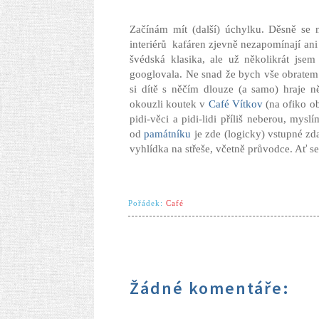
Začínám mít (další) úchylku. Děsně se m
interiérů kafáren zjevně nezapomínají ani n
švédská klasika, ale už několikrát jsem
googlovala. Ne snad že bych vše obratem 
si dítě s něčím dlouze (a samo) hraje 
okouzli koutek v
Café Vítkov
(na ofiko ob
pidi-věci a pidi-lidi příliš neberou, mys
od
památníku
je zde (logicky) vstupné zdar
vyhlídka na střeše, včetně průvodce. Ať se 
Pořádek:
Café
Žádné komentáře: