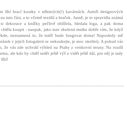
i líbí hrací koutky v některých(!) kavárnách. Autoři designových
a tuto část, a to včetně textilií a hraček. Jasně, je to zpravidla známá
 si dekorace a knížky pečlivě ohlížela, hledala loga, a pak doma
chtěla koupit - naopak, jako
tuze zkušená matka
dobře vím, že když
někde, neznamená to, že totéž bude fungovat doma! Naposledy mě
rázek v jejich fotogalerii se nekoukejte, je moc sterilni). A pokud vás
lím, že vás zde uchvátí výhled na Prahy z venkovní terasy. Na rozdíl
ma, ale kdo by chtěl sedět ještě výš a vidět ještě dál, pro něj je tady
líbí!