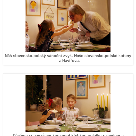
Náš slovensko-polský vánoční zvyk. Naše slovensko-polské kořeny
- z Havířova.
Dáváme si navzájem kousnout k
řehkou oplatku s medem
a