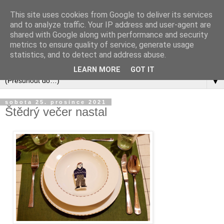
This site uses cookies from Google to deliver its services
and to analyze traffic. Your IP address and user-agent are
shared with Google along with performance and security
metrics to ensure quality of service, generate usage
statistics, and to detect and address abuse.
LEARN MORE
GOT IT
▼
sobota 25. prosince 2021
Štědrý večer nastal