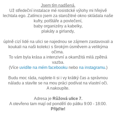
Jsem tím nadšená.
Už středeční instalace mé rosistické výlohy mi hřejivě
lechtala ego. Zatímco jsem za starožitné okno skládala naše
kufry, polštáře a povlečení,
baby organizéry a kabelky,
plakáty a girlandy,
úplně cizí lidé na ulici se najednou se zájmem zastavovali a
koukali na naši kolekci s širokým úsměvem a velikýma
očima.
To vám byla krása a intenzivní a okamžitá milá zpětná
vazba.
(Více
uvidíte na mém facebooku
nebo
na instagramu
.)
Budu moc ráda, najdete-li si i vy krátký čas a správnou
náladu a stavíte se na mou práci podívat na vlastní oči.
A nakoupíte.
Adresa je
Růžová ulice 7.
A otevřeno tam mají od pondělí do pátku 9:00 - 18:00.
Přijďte!