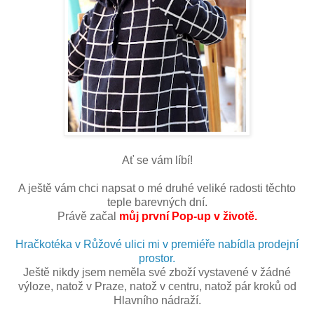
Ať se vám líbí!
A ještě vám chci napsat o mé druhé veliké radosti těchto
teple barevných dní.
Právě začal
můj první Pop-up v životě.
Hračkotéka v Růžové ulici mi v premiéře nabídla prodejní
prostor.
Ještě nikdy jsem neměla své zboží vystavené v žádné
výloze, natož v Praze, natož v centru, natož pár kroků od
Hlavního nádraží.