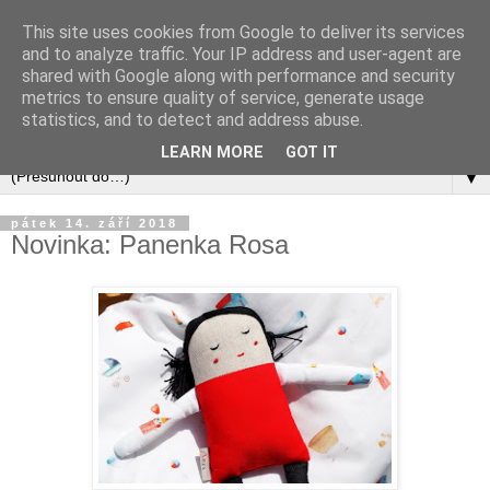
This site uses cookies from Google to deliver its services
and to analyze traffic. Your IP address and user-agent are
shared with Google along with performance and security
metrics to ensure quality of service, generate usage
statistics, and to detect and address abuse.
LEARN MORE
GOT IT
▼
pátek 14. září 2018
Novinka: Panenka Rosa