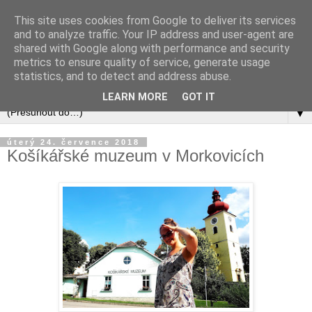
This site uses cookies from Google to deliver its services
and to analyze traffic. Your IP address and user-agent are
shared with Google along with performance and security
metrics to ensure quality of service, generate usage
statistics, and to detect and address abuse.
LEARN MORE
GOT IT
▼
úterý 24. července 2018
Košíkářské muzeum v Morkovicích