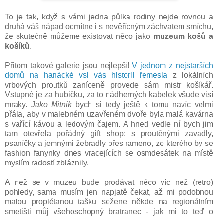
To je tak, když s vámi jedna půlka rodiny nejde rovnou a
druhá váš nápad odmítne i s nevěřícným záchvatem smíchu,
že skutečně můžeme existovat něco jako
muzeum košů a
košíků
.
Přitom takové galerie jsou nejlepší!
V jednom z nejstarších
domů na hanácké vsi vás historií řemesla
z lokálních
vrbových proutků zaníceně provede sám mistr košíkář.
Vstupné je za hubičku, za to nádherných kabelek všude visí
mraky.
Jako Mitnik
bych si tedy ještě k tomu navíc velmi
přála, aby v malebném uzavřeném dvoře byla malá kavárna
s vařící kávou a ledovým čajem. A hned vedle ní bych jim
tam otevřela pořádný gift shop: s proutěnými zavadly,
psaníčky a jemnými žebradly přes rameno, ze kterého by se
fashion fanynky dnes vracejících se osmdesátek na místě
myslím radostí zbláznily.
A než se v muzeu bude prodávat něco víc než (retro)
pohledy, sama musím jen napjatě čekat, až mi podobnou
malou proplétanou tašku sežene někde na regionálním
smetišti můj všehoschopný bratranec - jak mi to teď o