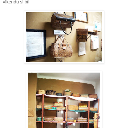
víkendu slíbil!