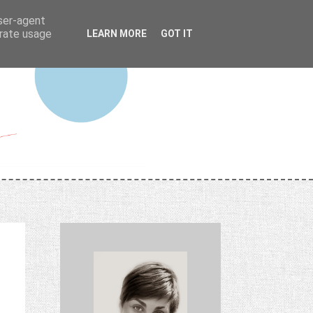
user-agent
erate usage
LEARN MORE
GOT IT