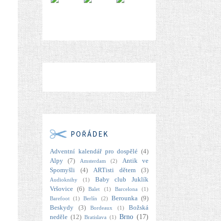
POŘÁDEK
Adventní kalendář pro dospělé
(4)
Alpy
(7)
Antik ve
Amsterdam
(2)
Spomyšli
(4)
ARTisti dětem
(3)
Baby club Juklík
Audioknihy
(1)
Vršovice
(6)
Balet
(1)
Barcelona
(1)
Berounka
(9)
Barefoot
(1)
Berlín
(2)
Beskydy
(3)
Božská
Bordeaux
(1)
Brno
(17)
neděle
(12)
Bratislava
(1)