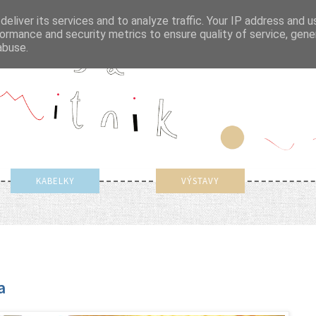
eliver its services and to analyze traffic. Your IP address and 
ormance and security metrics to ensure quality of service, gen
abuse.
KABELKY
VÝSTAVY
a