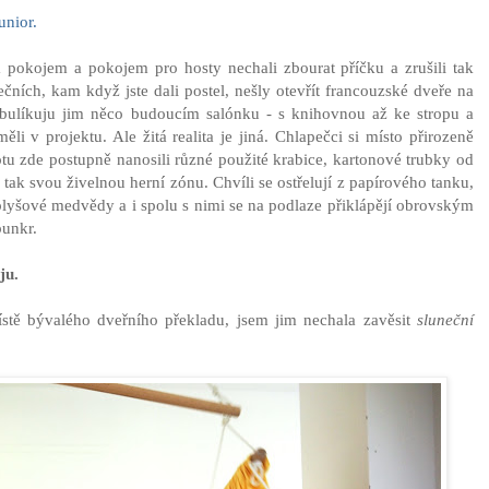
unior.
 pokojem a pokojem pro hosty nechali zbourat příčku a zrušili tak
ečních, kam když jste dali postel, nešly otevřít francouzské dveře na
 bulíkuju jim něco budoucím salónku - s knihovnou až ke stropu a
 v projektu. Ale žitá realita je jiná. Chlapečci si místo přirozeně
tu zde postupně nanosili různé použité krabice, kartonové trubky od
ak svou živelnou herní zónu. Chvíli se ostřelují z papírového tanku,
plyšové medvědy a i spolu s nimi se na podlaze přiklápějí obrovským
bunkr.
ju.
ístě bývalého dveřního překladu, jsem jim nechala zavěsit
sluneční