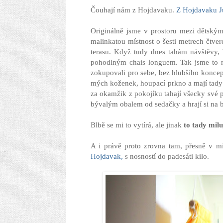
Čouhají nám z Hojdavaku.
Z Hojdavaku J
Originálně jsme v prostoru mezi dětským
malinkatou místnost o šesti metrech čtver
terasu. Když tudy dnes tahám návštěvy,
pohodlným chais longuem. Tak jsme to měli
zokupovali pro sebe, bez hlubšího koncep
mých koženek, houpací prkno a mají tady t
za okamžik z pokojíku tahají všecky své 
bývalým obalem od sedačky a hrají si na 
Blbě se mi to vytírá, ale jinak
to tady milu
A i právě proto zrovna tam, přesně v m
Hojdavak,
s nosností do padesáti kilo.