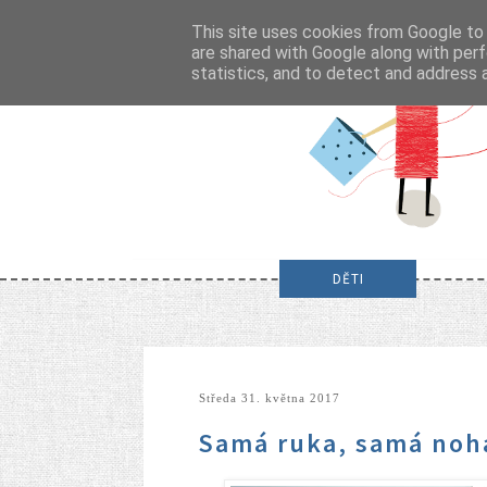
This site uses cookies from Google to d
are shared with Google along with perf
statistics, and to detect and address 
DĚTI
středa 31. května 2017
Samá ruka, samá noh