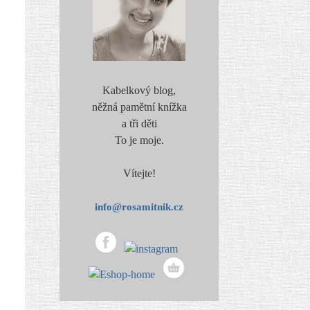
Kabelkový blog,
něžná pamětní knížka
a tři děti
To je moje.
Vítejte!
info@rosamitnik.cz