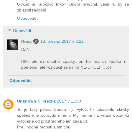
Odkud je Kubkovo triko? Ondra milovník vesmíru by se
zbláznil radostí!
Odpovědět
Odpovědi
Rosa
13. března 2017 v 8:22
Dáši,
HM, ale už dlouho zpátky; on ho má už Kubka i
pomenší, ale rozloučit se s ním NE-CHCE! ... :o)
Odpovědět
Unknown
9. března 2017 v 11:03
To je taky pěkná banda :-). Vyfotit tři takovéhle skřítky
společně je opravdu umění. My máme i z vítání občánků
vyfocené od prostředního jen záda :-).
Přeji hodně radosti a smíchu!