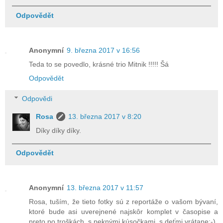
Odpovědět
Anonymní
9. března 2017 v 16:56
Teda to se povedlo, krásné trio Mitnik !!!!! Šá
Odpovědět
Odpovědi
Rosa
13. března 2017 v 8:20
Díky díky díky.
Odpovědět
Anonymní
13. března 2017 v 11:57
Rosa, tuším, že tieto fotky sú z reportáže o vašom bývaní,
ktoré bude asi uverejnené najskôr komplet v časopise a
preto po troškách, s peknými kúsočkami, s deťmi vrátane:-)