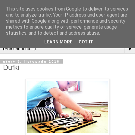
This site uses cookies from Google to deliver its services
and to analyze traffic. Your IP address and user-agent are
shared with Google along with performance and security
metrics to ensure quality of service, generate usage
statistics, and to detect and address abuse.
LEARN MORE
GOT IT
▼
úterý 8. listopadu 2016
Dufki