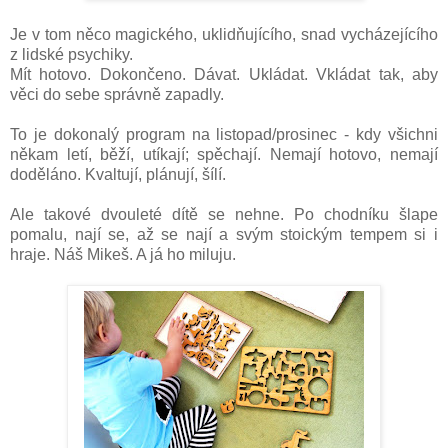
Je v tom něco magického, uklidňujícího, snad vycházejícího
z lidské psychiky.
Mít hotovo. Dokončeno. Dávat. Ukládat. Vkládat tak, aby
věci do sebe správně zapadly.
To je dokonalý program na listopad/prosinec - kdy všichni
někam letí, běží, utíkají; spěchají. Nemají hotovo, nemají
doděláno. Kvaltují, plánují, šílí.
Ale takové dvouleté dítě se nehne. Po chodníku šlape
pomalu, nají se, až se nají a svým stoickým tempem si i
hraje. Náš Mikeš. A já ho miluju.