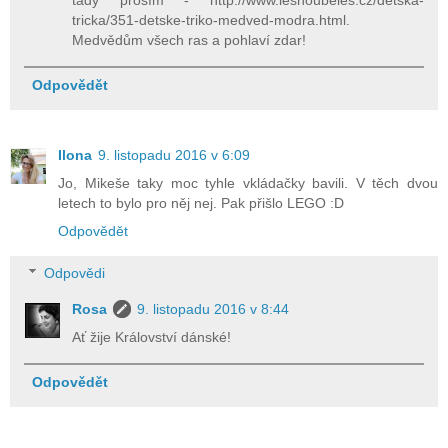
tady prosím - http://www.leshoubeles.cz/detska-
tricka/351-detske-triko-medved-modra.html.
Medvědům všech ras a pohlaví zdar!
Odpovědět
Ilona
9. listopadu 2016 v 6:09
Jo, Mikeše taky moc tyhle vkládačky bavili. V těch dvou
letech to bylo pro něj nej. Pak přišlo LEGO :D
Odpovědět
Odpovědi
Rosa
9. listopadu 2016 v 8:44
Ať žije Království dánské!
Odpovědět