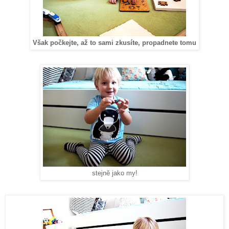
Však počkejte, až to sami zkusíte, propadnete tomu
stejně jako my!