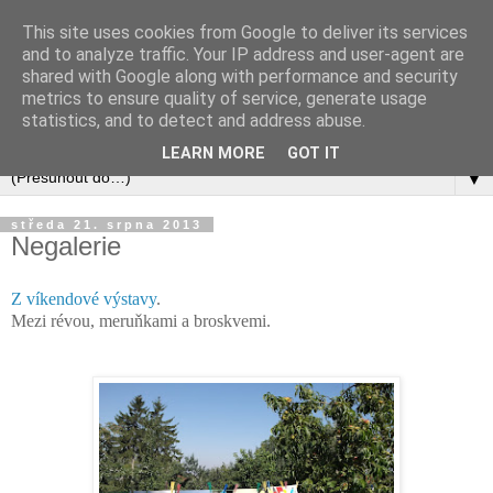
This site uses cookies from Google to deliver its services
and to analyze traffic. Your IP address and user-agent are
shared with Google along with performance and security
metrics to ensure quality of service, generate usage
statistics, and to detect and address abuse.
LEARN MORE
GOT IT
▼
středa 21. srpna 2013
Negalerie
Z víkendové výstavy
.
Mezi révou, meruňkami a broskvemi.