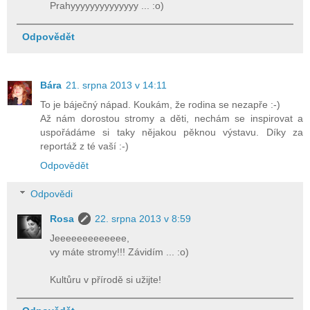
Prahyyyyyyyyyyyyyy ... :o)
Odpovědět
Bára
21. srpna 2013 v 14:11
To je báječný nápad. Koukám, že rodina se nezapře :-)
Až nám dorostou stromy a děti, nechám se inspirovat a
uspořádáme si taky nějakou pěknou výstavu. Díky za
reportáž z té vaší :-)
Odpovědět
Odpovědi
Rosa
22. srpna 2013 v 8:59
Jeeeeeeeeeeeee,
vy máte stromy!!! Závidím ... :o)
Kultůru v přírodě si užijte!