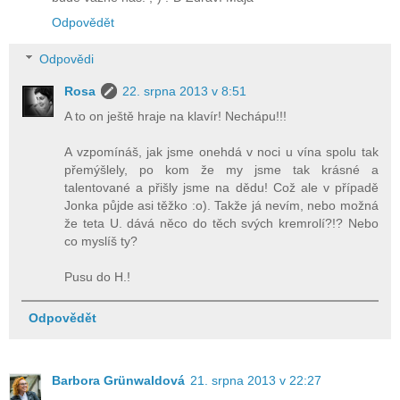
Odpovědět
Odpovědi
Rosa
22. srpna 2013 v 8:51
A to on ještě hraje na klavír! Nechápu!!!
A vzpomínáš, jak jsme onehdá v noci u vína spolu tak
přemýšlely, po kom že my jsme tak krásné a
talentované a přišly jsme na dědu! Což ale v případě
Jonka půjde asi těžko :o). Takže já nevím, nebo možná
že teta U. dává něco do těch svých kremrolí?!? Nebo
co myslíš ty?
Pusu do H.!
Odpovědět
Barbora Grünwaldová
21. srpna 2013 v 22:27