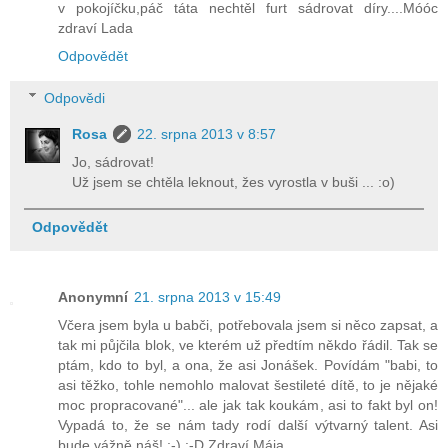
v pokojíčku,páč táta nechtěl furt sádrovat díry....Móóc
zdraví Lada
Odpovědět
Odpovědi
Rosa
22. srpna 2013 v 8:57
Jo, sádrovat!
Už jsem se chtěla leknout, žes vyrostla v buši ... :o)
Odpovědět
Anonymní
21. srpna 2013 v 15:49
Včera jsem byla u babči, potřebovala jsem si něco zapsat, a
tak mi půjčila blok, ve kterém už předtím někdo řádil. Tak se
ptám, kdo to byl, a ona, že asi Jonášek. Povídám "babi, to
asi těžko, tohle nemohlo malovat šestileté dítě, to je nějaké
moc propracované"... ale jak tak koukám, asi to fakt byl on!
Vypadá to, že se nám tady rodí další výtvarný talent. Asi
bude vážně náš! ;-) :-D Zdraví Mája