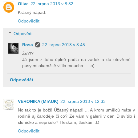
Olive
22. srpna 2013 v 8:32
Krásný nápad.
Odpovědět
Odpovědi
Rosa
22. srpna 2013 v 8:45
Že?!?
Já jsem z toho úplně padla na zadek a do otevřené
pusy mi okamžitě vlítla moucha ... :o)
Odpovědět
VERONIKA (MIAUK)
22. srpna 2013 v 12:33
No tak to je boží! Úžasný nápad! ... A krom umělců máte v
rodině aj čaroděje či co? Že vám v galerii v den D svítilo i
sluníčko a nepršelo? Tleskám, tleskám :D
Odpovědět