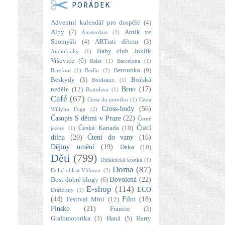
POŘÁDEK
Adventní kalendář pro dospělé
(4)
Alpy
(7)
Antik ve
Amsterdam
(2)
Spomyšli
(4)
ARTisti dětem
(3)
Baby club Juklík
Audioknihy
(1)
Vršovice
(6)
Balet
(1)
Barcelona
(1)
Berounka
(9)
Barefoot
(1)
Berlín
(2)
Beskydy
(3)
Božská
Bordeaux
(1)
Brno
(17)
neděle
(12)
Bratislava
(1)
Café
(67)
Cesta do pravěku
(1)
Cesta
Cross-body
(56)
Willyho Foga
(2)
Časopis S dětmi v Praze
(22)
Černé
Čtecí
Česká Kanada
(10)
jezero
(1)
dílna
(20)
Čtení do vany
(16)
Dějiny umění
(19)
Deka
(10)
Děti
(799)
Didaktická kostka
(1)
Doma
(87)
Dolní oblast Vítkovic
(2)
Dovolená
(22)
Dost dobré blogy
(6)
E-shop
(114)
ECO
Drážďany
(1)
(44)
Film
(18)
Festival Mini
(12)
Finsko
(21)
Francie
(3)
Grafomotorika
(3)
Haná
(5)
Harry