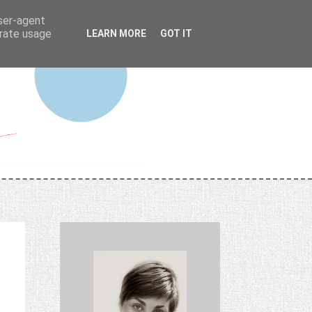
user-agent
erate usage
LEARN MORE
GOT IT