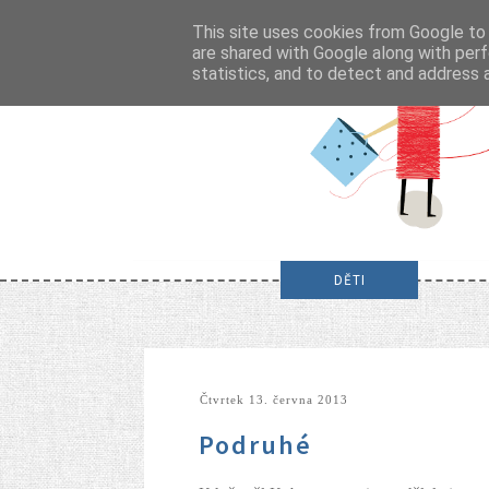
This site uses cookies from Google to d
are shared with Google along with perf
statistics, and to detect and address 
DĚTI
čtvrtek 13. června 2013
Podruhé