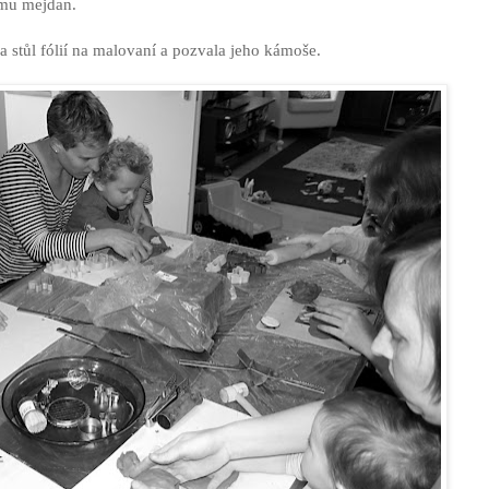
 mu mejdan.
la stůl fólií na malovaní a pozvala jeho kámoše.