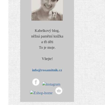
Kabelkový blog,
něžná pamětní knížka
a tři děti
To je moje.
Vítejte!
info@rosamitnik.cz