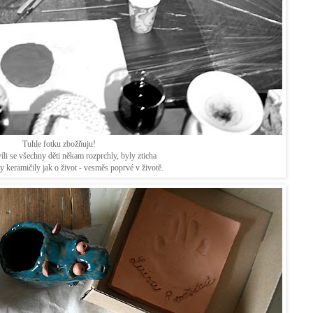
Tuhle fotku zbožňuju!
íli se všechny děti někam rozprchly, byly zticha
keramičily jak o život - vesměs poprvé v životě.