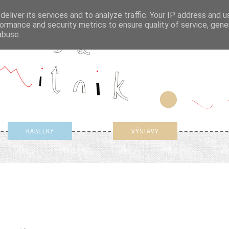
eliver its services and to analyze traffic. Your IP address and 
ormance and security metrics to ensure quality of service, gen
abuse.
KABELKY
VÝSTAVY