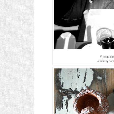
V jednu chv
a mamky samy 