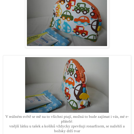
V reálném světě se mě na to všichni ptají, možná to bude zajímat i vás, mé e-
přátelé:
vnější látku u tašek a košíků vždycky zpevňuji ronarfixem, se nažehlí a
božsky drží tvar