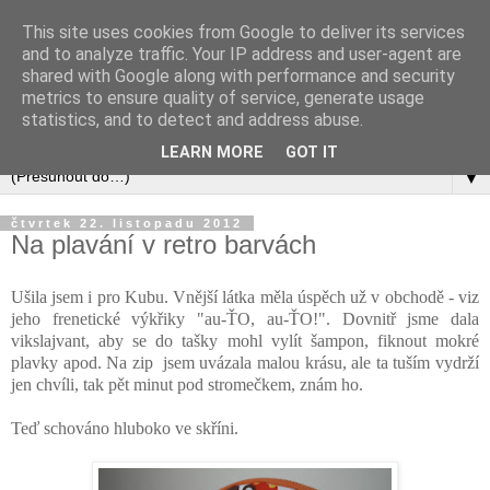
This site uses cookies from Google to deliver its services
and to analyze traffic. Your IP address and user-agent are
shared with Google along with performance and security
metrics to ensure quality of service, generate usage
statistics, and to detect and address abuse.
LEARN MORE
GOT IT
▼
čtvrtek 22. listopadu 2012
Na plavání v retro barvách
Ušila jsem i pro Kubu. Vnější látka měla úspěch už v obchodě - viz
jeho frenetické výkřiky "au-ŤO, au-ŤO!". Dovnitř jsme dala
vikslajvant, aby se do tašky mohl vylít šampon, fiknout mokré
plavky apod. Na zip jsem uvázala malou krásu, ale ta tuším vydrží
jen chvíli, tak pět minut pod stromečkem, znám ho.
Teď schováno hluboko ve skříni.