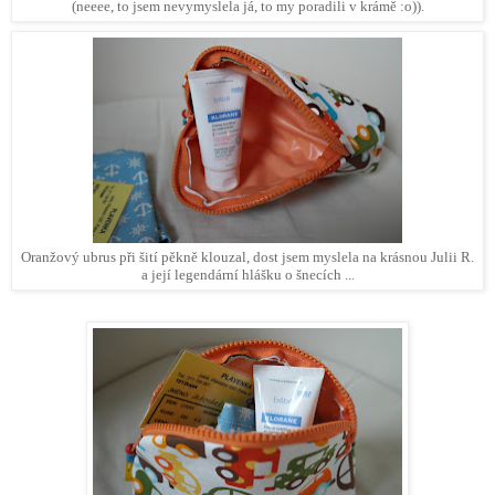
(neeee, to jsem nevymyslela já, to my poradili v krámě :o)).
Oranžový ubrus při šití pěkně klouzal, dost jsem myslela na krásnou Julii R.
a její legendární hlášku o šnecích ...