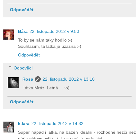
Odpovědět
Bára
22. listopadu 2012 v 9:50
To by se nám taky hodilo :-)
Souhlasím, ta látka je úžasná :-)
Odpovědět
Odpovědi
Rosa
22. listopadu 2012 v 13:10
Látka Mráz, Letná ... :o).
Odpovědět
k.lara
22. listopadu 2012 v 14:32
Super nápad i látka, na bazén ideální - rozhodně hezčí než
náš igelitový pytlík;-). To se určitě bude líbit.