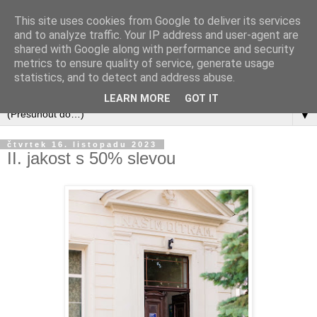
This site uses cookies from Google to deliver its services
and to analyze traffic. Your IP address and user-agent are
shared with Google along with performance and security
metrics to ensure quality of service, generate usage
statistics, and to detect and address abuse.
LEARN MORE
GOT IT
▼
čtvrtek 16. listopadu 2023
II. jakost s 50% slevou