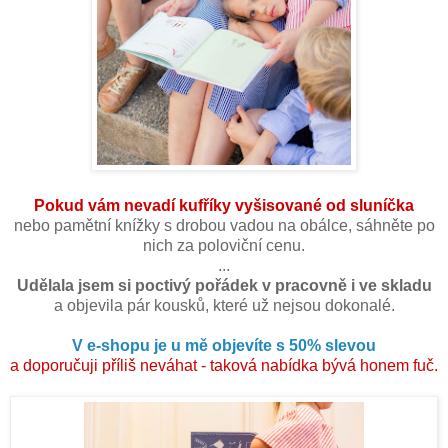
Pokud vám nevadí kufříky vyšisované od sluníčka
nebo pamětní knížky s drobou vadou na obálce, sáhněte po
nich za poloviční cenu.
...
Udělala jsem si poctivý pořádek v pracovně i ve skladu
a objevila pár kousků, které už nejsou dokonalé.
V e-shopu je u mě objevíte s 50% slevou
a doporučuji příliš neváhat - taková nabídka bývá honem fuč.