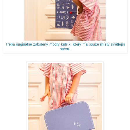
Třeba originálně zabalený modrý kufřík, který má pouze místy světlejší
barvu.