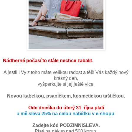
Nádherné počasí to stále nechce zabalit.
A jestli i Vy z toho máte velikou radost a těší Vás každý nový
krásný den,
vyšperkujte si jej ještě více.
Novou kabelkou, psaníčkem, kosmetickou taštičkou.
Ode dneška do úterý 31. října platí
u mě sleva 25% na celou nabídku v e-shopu.
Zadejte kód PODZIMNISLEVA.
Platí na nákup nad 500 korun.