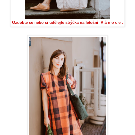
Ozdobte se nebo si udělejte strýčka na letošní V á n o c e .