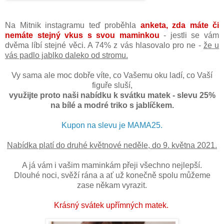
Na Mitnik instagramu teď proběhla
anketa, zda máte či
nemáte stejný vkus s svou maminkou
- jestli se vám
dvěma líbí stejné věci. A 74% z vás hlasovalo pro ne -
že u
vás padlo jablko daleko od stromu.
Vy sama ale moc dobře víte, co Vašemu oku ladí, co Vaší
figuře sluší,
využijte proto naši nabídku k svátku matek - slevu 25%
na bílé a modré triko s jablíčkem.
Kupon na slevu je MAMA25.
Nabídka platí do druhé květnové neděle, do 9. května 2021.
A já vám i vašim maminkám přeji všechno nejlepší.
Dlouhé noci, svěží rána a ať už konečně spolu můžeme
zase někam vyrazit.
Krásný svátek upřímných matek.