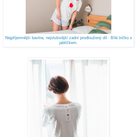
Nejpříjemnější bavlna, nejslušivější zadní prodloužený díl - Bílé tričko s
jablíčkem.