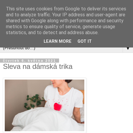
This site uses cookies from Google to deliver its services
and to analyze traffic. Your IP address and user-agent are
shared with Google along with performance and security
metrics to ensure quality of service, generate usage
statistics, and to detect and address abuse.
LEARN MORE
GOT IT
▼
čtvrtek 6. května 2021
Sleva na dámská trika