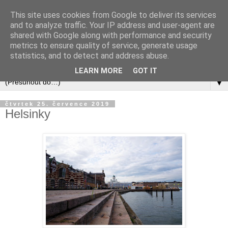
This site uses cookies from Google to deliver its services
and to analyze traffic. Your IP address and user-agent are
shared with Google along with performance and security
metrics to ensure quality of service, generate usage
statistics, and to detect and address abuse.
LEARN MORE
GOT IT
▼
čtvrtek 25. července 2019
Helsinky