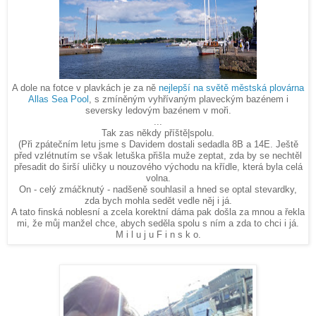
A dole na fotce v plavkách je za ně
nejlepší na světě městská plovárna
Allas Sea Pool
, s zmíněným vyhřívaným plaveckým bazénem i
seversky ledovým bazénem v moři.
...
Tak zas někdy příště|spolu.
(Při zpátečním letu jsme s Davidem dostali sedadla 8B a 14E. Ještě
před vzlétnutím se však letuška přišla muže zeptat, zda by se nechtěl
přesadit do širší uličky u nouzového východu na křídle, která byla celá
volna.
On - celý zmáčknutý - nadšeně souhlasil a hned se optal stevardky,
zda bych mohla sedět vedle něj i já.
A tato finská noblesní a zcela korektní dáma pak došla za mnou a řekla
mi, že můj manžel chce, abych seděla spolu s ním a zda to chci i já.
M i l u j u F i n s k o.