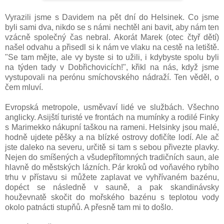
Vyrazili jsme s Davidem na pět dní do Helsinek. Co jsme
byli sami dva, nikdo se s námi nechtěl ani bavit, aby nám ten
vzácně společný čas nebral. Akorát Marek (otec čtyř dětí)
našel odvahu a přisedl si k nám ve vlaku na cestě na letiště.
"Se tam mějte, ale vy byste si to užili, i kdybyste spolu byli
na týden tady v Dobřichovicích!", křikl na nás, když jsme
vystupovali na perónu smíchovského nádraží. Ten věděl, o
čem mluví.
Evropská metropole, usměvaví lidé ve službách. Všechno
anglicky. Asijští turisté ve frontách na mumínky a rodilé Finky
s Marimekko nákupní taškou na rameni. Helsinky jsou malé,
hodně ujdete pěšky a na blízké ostrovy dofičíte lodí. Ale ač
jste daleko na severu, určitě si tam s sebou přivezte plavky.
Nejen do smíšených a všudepřítomných tradičních saun, ale
hlavně do městských lázních. Pár kroků od voňavého rybího
trhu v přístavu si můžete zaplavat ve vyhřívaném bazénu,
dopéct se následně v sauně, a pak skandinávsky
houževnatě skočit do mořského bazénu s teplotou vody
okolo patnácti stupňů. A přesně tam mi to došlo.