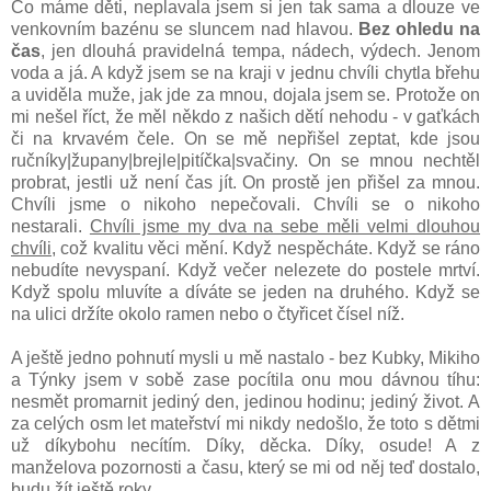
Co máme děti, neplavala jsem si jen tak sama a dlouze ve
venkovním bazénu se sluncem nad hlavou.
Bez ohledu na
čas
, jen dlouhá pravidelná tempa, nádech, výdech. Jenom
voda a já. A když jsem se na kraji v jednu chvíli chytla břehu
a uviděla muže, jak jde za mnou, dojala jsem se. Protože on
mi nešel říct, že měl někdo z našich dětí nehodu - v gaťkách
či na krvavém čele. On se mě nepřišel zeptat, kde jsou
ručníky|župany|brejle|pitíčka|svačiny. On se mnou nechtěl
probrat, jestli už není čas jít. On prostě jen přišel za mnou.
Chvíli jsme o nikoho nepečovali. Chvíli se o nikoho
nestarali.
Chvíli jsme my dva na sebe měli velmi dlouhou
chvíli
, což kvalitu věci mění. Když nespěcháte. Když se ráno
nebudíte nevyspaní. Když večer nelezete do postele mrtví.
Když spolu mluvíte a díváte se jeden na druhého. Když se
na ulici držíte okolo ramen nebo o čtyřicet čísel níž.
A ještě jedno pohnutí mysli u mě nastalo - bez Kubky, Mikiho
a Týnky jsem v sobě zase pocítila onu mou dávnou tíhu:
nesmět promarnit jediný den, jedinou hodinu; jediný život. A
za celých osm let mateřství mi nikdy nedošlo, že toto s dětmi
už díkybohu necítím. Díky, děcka. Díky, osude! A z
manželova pozornosti a času, který se mi od něj teď dostalo,
budu žít ještě roky.