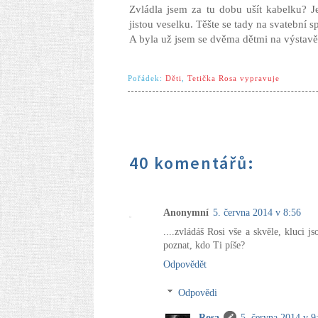
Zvládla jsem za tu dobu ušít kabelku? J
jistou veselku. Těšte se tady na svatební 
A byla už jsem se dvěma dětmi na výsta
Pořádek:
Děti
,
Tetička Rosa vypravuje
40 komentářů:
Anonymní
5. června 2014 v 8:56
....zvládáš Rosi vše a skvěle, kluci js
poznat, kdo Ti píše?
Odpovědět
Odpovědi
Rosa
5. června 2014 v 9