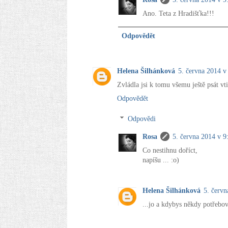
Ano. Teta z Hradišťka!!!
Odpovědět
Helena Šilhánková
5. června 2014 v
Zvládla jsi k tomu všemu ještě psát vt
Odpovědět
Odpovědi
Rosa
5. června 2014 v 9
Co nestihnu doříct,
napíšu ... :o)
Helena Šilhánková
5. červn
...jo a kdybys někdy potřebov