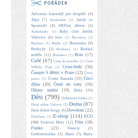
POŘÁDEK
Adventní kalendář pro dospělé
(4)
Alpy
(7)
Antik ve
Amsterdam
(2)
Spomyšli
(4)
ARTisti dětem
(3)
Baby club Juklík
Audioknihy
(1)
Vršovice
(6)
Balet
(1)
Barcelona
(1)
Berounka
(9)
Barefoot
(1)
Berlín
(2)
Beskydy
(3)
Božská
Bordeaux
(1)
Brno
(17)
neděle
(12)
Bratislava
(1)
Café
(67)
Cesta do pravěku
(1)
Cesta
Cross-body
(56)
Willyho Foga
(2)
Časopis S dětmi v Praze
(22)
Černé
Čtecí
Česká Kanada
(10)
jezero
(1)
dílna
(20)
Čtení do vany
(16)
Dějiny umění
(19)
Deka
(10)
Děti
(799)
Didaktická kostka
(1)
Doma
(87)
Dolní oblast Vítkovic
(2)
Dovolená
(22)
Dost dobré blogy
(6)
E-shop
(114)
ECO
Drážďany
(1)
(44)
Film
(18)
Festival Mini
(12)
Finsko
(21)
Francie
(3)
Grafomotorika
(3)
Haná
(5)
Harry