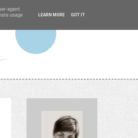
user-agent
erate usage
LEARN MORE
GOT IT