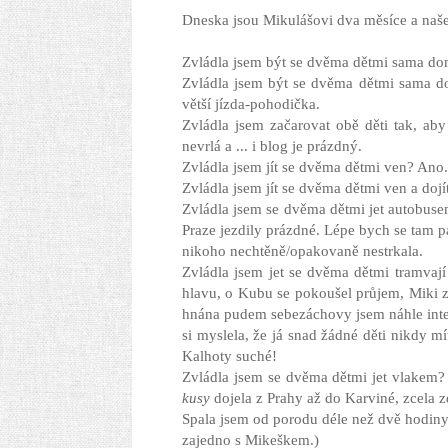
Dneska jsou Mikulášovi dva měsíce a naše
Zvládla jsem být se dvěma dětmi sama d
Zvládla jsem být se dvěma dětmi sama do
větší jízda-pohodička.
Zvládla jsem začarovat obě děti tak, a
nevrlá a ... i blog je prázdný.
Zvládla jsem jít se dvěma dětmi ven? Ano.
Zvládla jsem jít se dvěma dětmi ven a do
Zvládla jsem se dvěma dětmi jet autobus
Praze jezdily prázdné. Lépe bych se tam 
nikoho nechtěně/opakovaně nestrkala.
Zvládla jsem jet se dvěma dětmi tramvaj
hlavu, o Kubu se pokoušel průjem, Miki 
hnána pudem sebezáchovy jsem náhle inte
si myslela, že já snad žádné děti nikdy mí
Kalhoty suché!
Zvládla jsem se dvěma dětmi jet vlakem? 
kusy
dojela z Prahy až do Karviné, zcela zd
Spala jsem od porodu déle než dvě hodiny
zajedno s Mikeškem.)