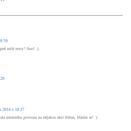
 8:59
ipně milé texty? Ano! :).
:20
a 2014 v 10:27
ala asistentku provozu na nějakou akci třebas, hlásím se! :)