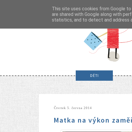
This site uses cookies from Google to d
are shared with Google along with perf
statistics, and to detect and address 
DĚTI
čtvrtek 5. června 2014
Matka na výkon zamě