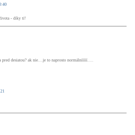
0:40
ivota - díky ti!
 pred desiatou? ak nie....je to naprosto normálnííííí.....
:21