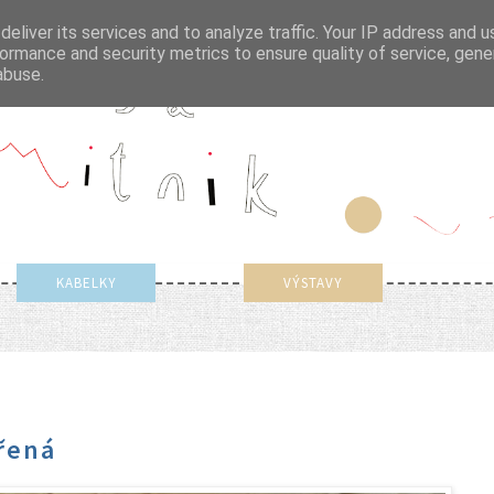
eliver its services and to analyze traffic. Your IP address and 
ormance and security metrics to ensure quality of service, gen
abuse.
KABELKY
VÝSTAVY
řená