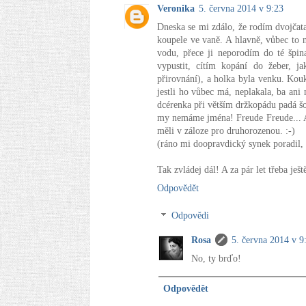
Veronika
5. června 2014 v 9:23
Dneska se mi zdálo, že rodím dvojčata
koupele ve vaně. A hlavně, vůbec to 
vodu, přece ji neporodím do té špin
vypustit, cítím kopání do žeber, j
přirovnání), a holka byla venku. Ko
jestli ho vůbec má, neplakala, ba ani
dcérenka při větším držkopádu padá šo
my nemáme jména! Freude Freude... A p
měli v záloze pro druhorozenou. :-)
(ráno mi doopravdický synek poradil, 
Tak zvládej dál! A za pár let třeba ješt
Odpovědět
Odpovědi
Rosa
5. června 2014 v 9
No, ty brďo!
Odpovědět