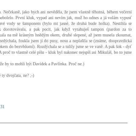
. Nečekaně, jako bych ani nevěděla, že jsem vlastně těhotná, během večerní
nebolelo. První kluk, vypad ani nevím jak, muž ho odnes a já volám vypusť
avé vody se šamponem (bylo mi jasné, že druhá bude holka). Nestihla se
ak dorotovávala, a pak pocit, jak když vytahuješ tampon (pardon za to
ukala na mě krásným hnědým okem, druhé slepené, až jsem musela zkoumat,
 nedýchala, foukla jsem jí do pusy, nosu a neplašila se (známe, doopravdická
kem do bezvědomí). Rozdýchala se a tulily jsme se ve vaně. A pak šok - dyť
roč to vlastně celé píšu - kluk byl nakonec nejspíš asi Mikuláš, bo to jsme
že by to mohli být Davídek a Pavlínka. Proč ne.)
ě ty dvojčata, ne? ;-)
:31