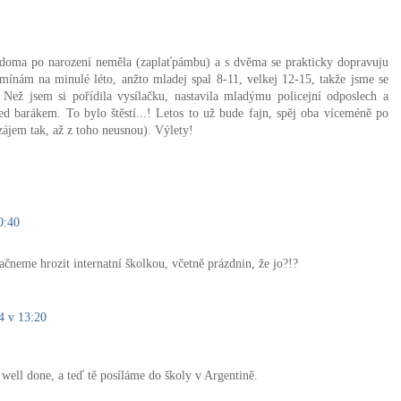
 doma po narození neměla (zaplaťpámbu) a s dvěma se prakticky dopravuju
ínám na minulé léto, anžto mladej spal 8-11, velkej 12-15, takže jsme se
 Než jsem si pořídila vysílačku, nastavila mladýmu policejní odposlech a
řed barákem. To bylo štěstí...! Letos to už bude fajn, spěj oba víceméně po
zájem tak, až z toho neusnou). Výlety!
0:40
čneme hrozit internatní školkou, včetně prázdnin, že jo?!?
4 v 13:20
b well done, a teď tě posíláme do školy v Argentině.