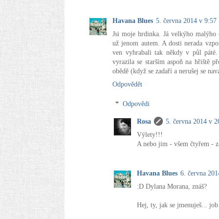
Havana Blues
5. června 2014 v 9:57
Jsi moje hrdinka. Já velkýho malýho
už jenom autem. A dosti nerada vzpom
ven vyhrabali tak někdy v půl páté.
vyrazila se starším aspoň na hřiště p
obědě (když se zadaří a nerušej se nav
Odpovědět
Odpovědi
Rosa
5. června 2014 v 2
Výlety!!!
A nebo jim - všem čtyřem - za
Havana Blues
6. června 201
:D Dylana Morana, znáš?
Hej, ty, jak se jmenuješ... jo