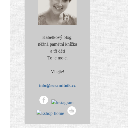
Kabelkový blog,
něžná pamětní knížka
a tři děti
To je moje.
Vítejte!
info@rosamitnik.cz