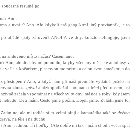
 současné resumé je:
oma? Ano.
ma a uvařit? Ano. Ale kdykoli náš gang krmí jiný provianťák, je to
by po obědě spaly zároveň? ANO! A ve dny, kouzlo nefunguje, jsem
jít na smluveno místo načas? Časem ano.
em? Ano, ale dost by mi pomohlo, kdyby všechny městské autobusy v
pak vešla s kočárkem, plastovou motorkou a celou svou smečkou a do
í s přestupem? Ano, a když nám při naší premiéře vydatně pršelo na
zrovna zhusta
zpíval
a nízkopodlažní spoj nám ufrčel před nosem, asi
nzivně začala vzpomínat na všechny ty dny, měsíce a roky, kdy jsem
t nebudu. Děti mám. Cestu jsme přežili. Dojeli jsme. Zvládli jsme to.
Zatím ne, ale mí rodiče si to velmi přejí a kamarádka také
se dvěma
ravá, na těle i na duchu.
? Ano. Jednou. Tři hoďky. (Ale dobře mi tak - mám chodit večer spát