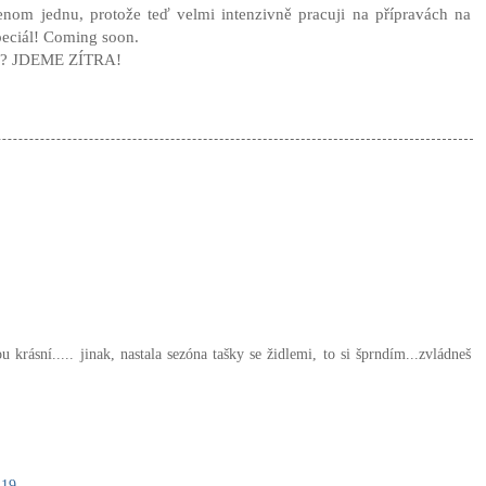
enom jednu, protože teď velmi intenzivně pracuji na přípravách na
speciál! Coming soon.
vě? JDEME ZÍTRA!
ou krásní..... jinak, nastala sezóna tašky se židlemi, to si šprndím...zvládneš
:19