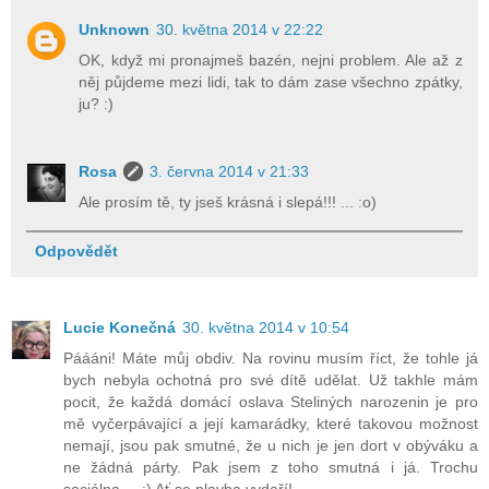
Unknown
30. května 2014 v 22:22
OK, když mi pronajmeš bazén, nejni problem. Ale až z
něj půjdeme mezi lidi, tak to dám zase všechno zpátky,
ju? :)
Rosa
3. června 2014 v 21:33
Ale prosím tě, ty jseš krásná i slepá!!! ... :o)
Odpovědět
Lucie Konečná
30. května 2014 v 10:54
Páááni! Máte můj obdiv. Na rovinu musím říct, že tohle já
bych nebyla ochotná pro své dítě udělat. Už takhle mám
pocit, že každá domácí oslava Steliných narozenin je pro
mě vyčerpávající a její kamarádky, které takovou možnost
nemají, jsou pak smutné, že u nich je jen dort v obýváku a
ne žádná párty. Pak jsem z toho smutná i já. Trochu
sociálna ... :) Ať se plavba vydaří!