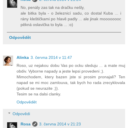
No, penály zas tak na dračku nešly,
ale bitka byla - o železnicí sadu, co dostal Kuba ... i
rány kleštičkami po hlavě padly ... ale jinak moooooooc
pěkná oslavička to byla ... :o)
Odpovědět
Alinka
3. června 2014 v 11:47
Roso, uz nejakou dobu Vas po ocku sleduju ... a mate muj
obdiv. Vyborne napady a jeste lepsi provedeni ;).
Mimochodem, ktery bazen jste si prosim pronajali? Ten
napad se mi moc zamlouva, tak bych ho rada zrecyklovala
(pokud se neurazite ;)).
Tesim se na dalsi clanky.
Odpovědět
Odpovědi
Rosa
3. června 2014 v 21:23