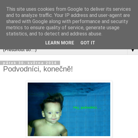
This site uses cookies from Google to deliver its services
and to analyze traffic. Your IP address and user-agent are
shared with Google along with performance and security
metrics to ensure quality of service, generate usage
statistics, and to detect and address abuse.
LEARN MORE
GOT IT
▼
pátek 30. května 2014
Podvodníci, konečně!