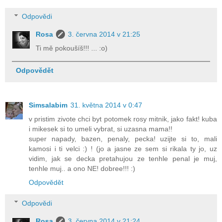
Odpovědi
Rosa
3. června 2014 v 21:25
Ti mě pokoušíš!!! ... :o)
Odpovědět
Simsalabim
31. května 2014 v 0:47
v pristim zivote chci byt potomek rosy mitnik, jako fakt! kuba
i mikesek si to umeli vybrat, si uzasna mama!!
super napady, bazen, penaly, pecka! uzijte si to, mali
kamosi i ti velci :) ! (jo a jasne ze sem si rikala ty jo, uz
vidim, jak se decka pretahujou ze tenhle penal je muj,
tenhle muj.. a ono NE! dobree!!! :)
Odpovědět
Odpovědi
Rosa
3. června 2014 v 21:24