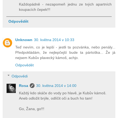
Každopádně - nezapomeň jednu ze tvých apartních
koupacích čepek!!!
Odpovědět
Unknown
30. května 2014 v 10:33
Teď nevím, co je lepší - jestli ta pozvánka, nebo penály...
Předpokládám, že nejlepčejší bude ta pártoška... Že já
nejsem Kubův plavecký kámoš, achjo.
Odpovědět
Odpovědi
Rosa
30. května 2014 v 14:00
Každý kdo skáče do vody po hlavě, je Kubův kámoš.
Aneb odložit brýle, odlíčit oči a buch ho tam!
Go, Žana, go!!!