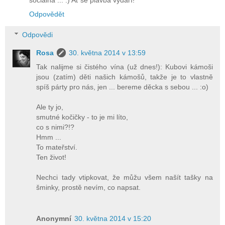
Odpovědět
Odpovědi
Rosa
30. května 2014 v 13:59
Tak nalijme si čistého vína (už dnes!): Kubovi kámoši
jsou (zatím) děti našich kámošů, takže je to vlastně
spíš párty pro nás, jen ... bereme děcka s sebou ... :o)
Ale ty jo,
smutné kočičky - to je mi líto,
co s nimi?!?
Hmm ...
To mateřství.
Ten život!
Nechci tady vtipkovat, že můžu všem našít tašky na
šminky, prostě nevím, co napsat.
Anonymní
30. května 2014 v 15:20