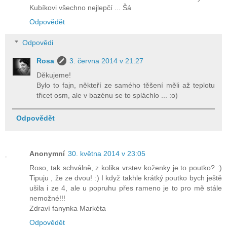
Kubíkovi všechno nejlepčí ... Šá
Odpovědět
Odpovědi
Rosa
3. června 2014 v 21:27
Děkujeme!
Bylo to fajn, někteří ze samého těšení měli až teplotu
třicet osm, ale v bazénu se to spláchlo ... :o)
Odpovědět
Anonymní
30. května 2014 v 23:05
Roso, tak schválně, z kolika vrstev koženky je to poutko? :)
Tipuju , že ze dvou! :) I když takhle krátký poutko bych ještě
ušila i ze 4, ale u popruhu přes rameno je to pro mě stále
nemožné!!!
Zdraví fanynka Markéta
Odpovědět