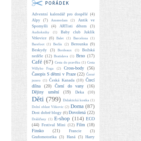
POŘÁDEK
Adventní kalendář pro dospělé
(4)
Alpy
(7)
Antik ve
Amsterdam
(2)
Spomyšli
(4)
ARTisti dětem
(3)
Baby club Juklík
Audioknihy
(1)
Vršovice
(6)
Balet
(1)
Barcelona
(1)
Berounka
(9)
Barefoot
(1)
Berlín
(2)
Beskydy
(3)
Božská
Bordeaux
(1)
Brno
(17)
neděle
(12)
Bratislava
(1)
Café
(67)
Cesta do pravěku
(1)
Cesta
Cross-body
(56)
Willyho Foga
(2)
Časopis S dětmi v Praze
(22)
Černé
Čtecí
Česká Kanada
(10)
jezero
(1)
dílna
(20)
Čtení do vany
(16)
Dějiny umění
(19)
Deka
(10)
Děti
(799)
Didaktická kostka
(1)
Doma
(87)
Dolní oblast Vítkovic
(2)
Dovolená
(22)
Dost dobré blogy
(6)
E-shop
(114)
ECO
Drážďany
(1)
(44)
Film
(18)
Festival Mini
(12)
Finsko
(21)
Francie
(3)
Grafomotorika
(3)
Haná
(5)
Harry