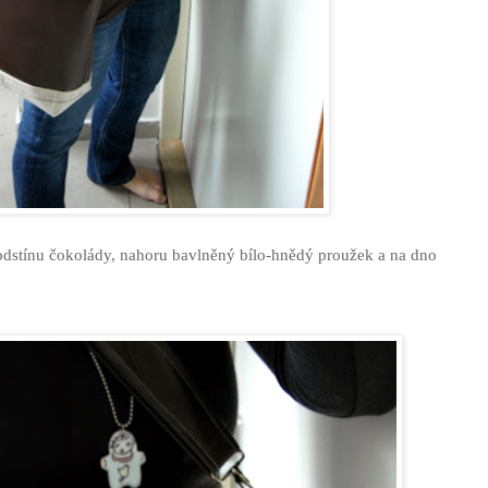
odstínu čokolády, nahoru bavlněný bílo-hnědý proužek a na dno