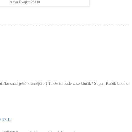
A syn Dvojka: 25+1tt
íško snad ještě krásnější :-) Takže to bude zase klučík? Super, Kubík bude s
v 17:15