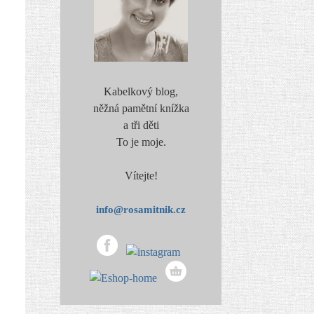
Kabelkový blog,
něžná pamětní knížka
a tři děti
To je moje.
Vítejte!
info@rosamitnik.cz