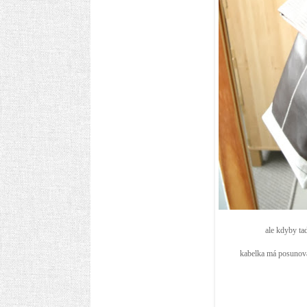
ale kdyby ta
kabelka má posunovat