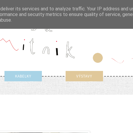
eliver its services and to analyze traffic. Your IP address and 
ormance and security metrics to ensure quality of service, gen
abuse.
KABELKY
VÝSTAVY