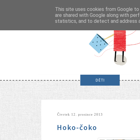
This site uses cookies from Google to d
are shared with Google along with perf
statistics, and to detect and address 
DĚTI
čtvrtek 12. prosince 2013
Hoko-čoko