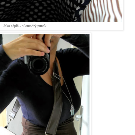
Jako náplň - bílomodrý puntík.