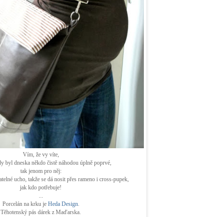
Vím, že vy víte,
dy byl dneska někdo čistě náhodou úplně poprvé,
tak jenom pro něj:
elné ucho, takže se dá nosit přes rameno i cross-pupek,
jak kdo potřebuje!
...
Porcelán na krku je
Heda Design
.
Těhotenský pás dárek z Maďarska.