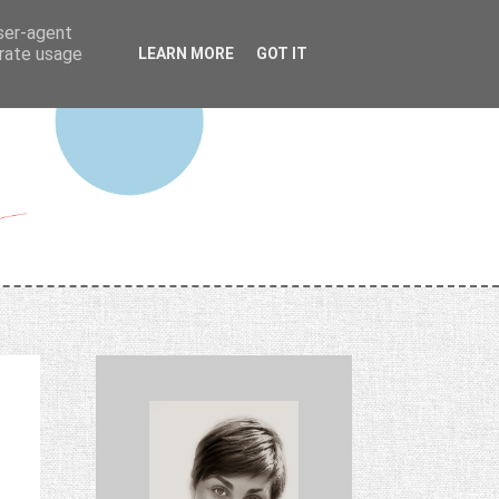
user-agent
erate usage
LEARN MORE
GOT IT