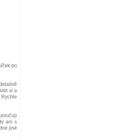
síček po
detailně
let si a
. Rychle
poručuji
dy ani s
dné jiné