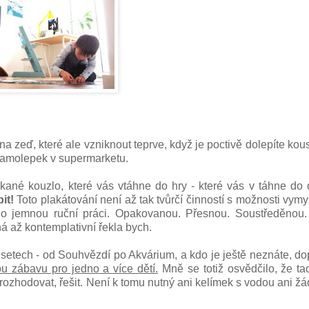
 zeď, které ale vzniknout teprve, když je poctivě dolepíte kou
 samolepek v supermarketu.
ané kouzlo, které vás vtáhne do hry - které vás v táhne do 
pit!
Toto plakátování není až tak tvůrčí činností s možnosti vymys
íš o jemnou ruční práci. Opakovanou. Přesnou. Soustředěnou
á až kontemplativní řekla bych.
 setech - od Souhvězdí po Akvárium, a kdo je ještě neznáte, do
ou zábavu pro jedno a více dětí.
Mně se totiž osvědčilo, že ta
ozhodovat, řešit. Není k tomu nutný ani kelímek s vodou ani žá