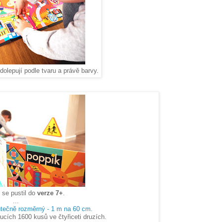
olepují podle tvaru a právě barvy.
 se pustil do
verze 7+
.
...
utečně rozměrný - 1 m na 60 cm.
cích 1600 kusů ve čtyřiceti druzích.