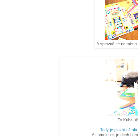
A správně se na místo d
To Kuba už
Tady je plakát už sk
A samolepek je dech berou