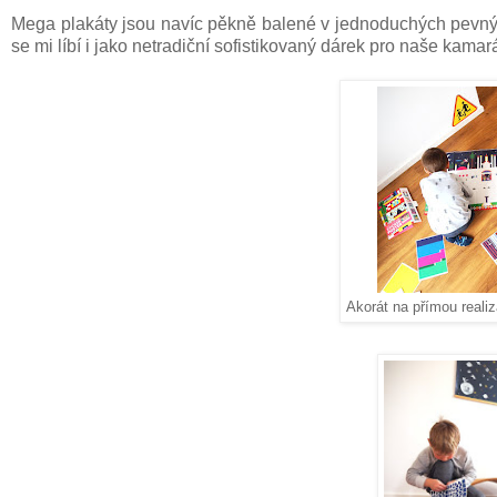
Mega plakáty jsou navíc pěkně balené v jednoduchých pevných
se mi líbí i jako netradiční sofistikovaný dárek pro naše kama
Akorát na přímou realiz