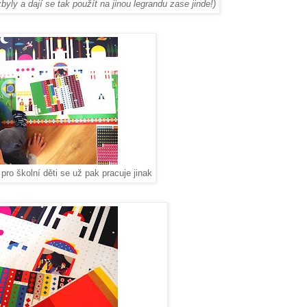
byly a dají se tak použít na jinou legrandu zase jinde!)
ro školní děti se už pak pracuje jinak