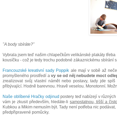
"A body sbíráte?"
Vybrala jsem teď našim chlapečkům velikánské plakáty třeba na
kousíčku - což je tedy trochu podobné zákaznickému sbírání
Francouzské kreativní sady Poppik
ale mají v sobě až neček
promyšleného prostředí a
vy se od něj nebudete moct odle
zrealizovat svůj vlastní námět nebo postavy, tady jde sp
přibývající. Hodně barevnou. Hravě veselou. Monotonní. Možn
Naše oblíbené Hračky odjinud
postery teď nabízejí v různých
vám je zkusit především, hledáte-li
samostatnou, tišší a čist
Kubkou a Mikim nemusím být. Tady není potřeba nic podávat, r
předpřipravené pomůcky.