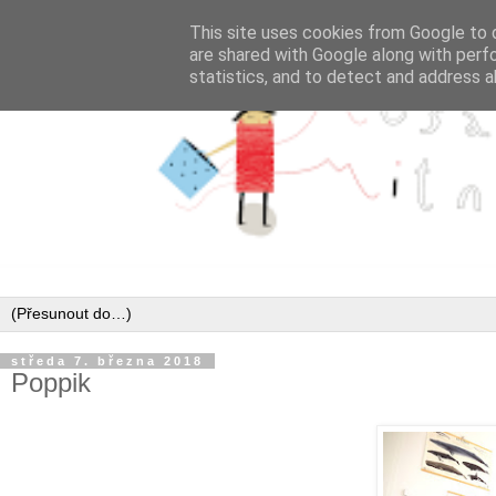
This site uses cookies from Google to d
are shared with Google along with perf
statistics, and to detect and address a
středa 7. března 2018
Poppik