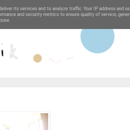
eliver its services and to analyze traffic. Your IP address and u
ormance and security metrics to ensure quality of service, gene
buse.