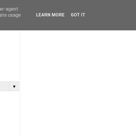
ser-agent
rate usage
LEARN MORE
GOT IT
▼