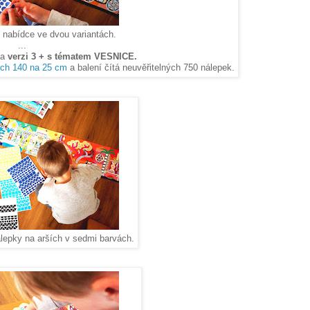
 nabídce ve dvou variantách.
...
la
verzi 3 + s tématem VESNICE.
ých 140 na 25 cm
a balení čítá neuvěřitelných 750 nálepek.
álepky na arších v sedmi barvách.