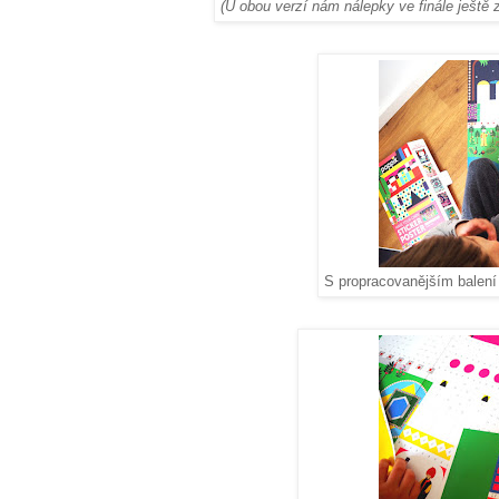
(U obou verzí nám nálepky ve finále ještě z
S propracovanějším balení p