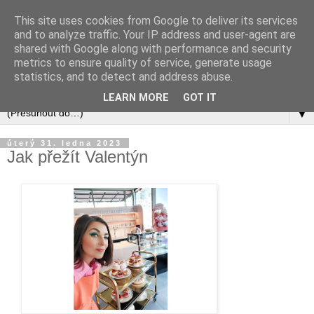
This site uses cookies from Google to deliver its services
and to analyze traffic. Your IP address and user-agent are
shared with Google along with performance and security
metrics to ensure quality of service, generate usage
statistics, and to detect and address abuse.
LEARN MORE
GOT IT
▼
úterý 31. ledna 2023
Jak přežít Valentýn