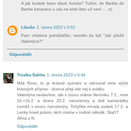
A jak budete letos slavit, koťata? Tuším, že Barbie do
Barbie karavanu u vás na wish-listu už není ... :o)
Libuše
2. února 2023 v 5:52
Paní chlubivá jedničkářko, nemělo by být "Jak přežít
Valentýna?"
Odpovědět
Trvalka Dahlia
1. února 2023 v 0:44
Milá Roso, to je krásné vyznání a odrovnal mne výčet
krásných příprav - dcerce přeji vše nej k svátku.
Valentýna neslavíme, ale v únoru máme Veroniku 7.2., mne
15.+16.2. a dcera 20.2. narozeniny a dvě kamarádky
rovněž v únoru narozeniny. Tchýňka mívala svátek 17.2. a
Lenky hned potom, těch máme v rodině několik. Stačí?
Jiřina z N.
Odpovědět