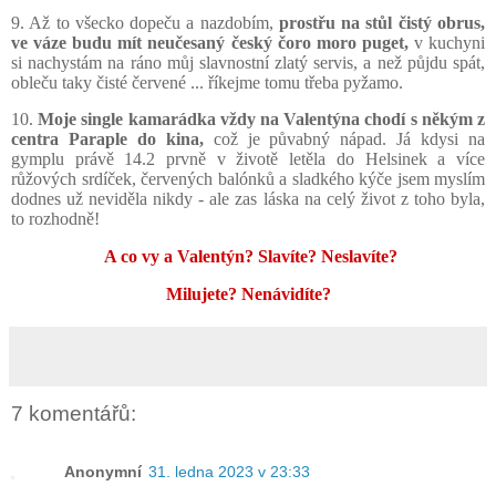
9. Až to všecko dopeču a nazdobím,
prostřu na stůl čistý obrus,
ve váze budu mít neučesaný český čoro moro puget,
v kuchyni
si
nachystám na ráno můj slavnostní zlatý servis, a než půjdu spát,
obleču taky čisté červené ... říkejme tomu třeba pyžamo.
10.
Moje single kamarádka vždy na Valentýna chodí s někým z
centra Paraple do kina,
což je půvabný nápad.
Já kdysi na
gymplu právě 14.2 prvně v životě letěla do Helsinek a více
růžových srdíček, červených balónků a sladkého kýče jsem myslím
dodnes už neviděla nikdy - ale zas láska na celý život z toho byla,
to rozhodně!
A co vy a Valentýn? Slavíte? Neslavíte?
Milujete? Nenávidíte?
7 komentářů:
Anonymní
31. ledna 2023 v 23:33