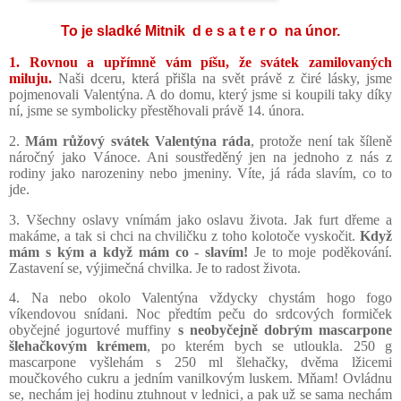
To je sladké Mitnik d e s a t e r o na únor.
1. Rovnou a upřímně vám píšu, že svátek zamilovaných
miluju.
Naši dceru, která přišla na svět právě z čiré lásky, jsme
pojmenovali Valentýna. A do domu, který jsme si koupili taky díky
ní, jsme se symbolicky přestěhovali právě 14. února.
2.
Mám růžový svátek Valentýna ráda
,
protože není tak šíleně
náročný jako Vánoce. Ani soustředěný jen na jednoho z nás z
rodiny jako narozeniny nebo jmeniny. Víte, já ráda slavím, co to
jde.
3. Všechny oslavy vnímám jako oslavu života. Jak furt dřeme a
makáme, a tak si chci na chviličku z toho kolotoče
vyskočit
.
Když
mám s kým a když mám co - slavím!
Je to moje poděkování.
Zastavení se, výjimečná chvilka. Je to radost života.
4. Na nebo okolo Valentýna vždycky chystám hogo fogo
víkendovou snídani. Noc předtím peču do srdcových formiček
obyčejné jogurtové muffiny
s neobyčejně dobrým mascarpone
šlehačkovým krémem
, po kterém bych se utloukla. 250 g
mascarpone vyšlehám s 250 ml šlehačky, dvěma lžicemi
moučkového cukru a jedním vanilkovým luskem. Mňam! Ovládnu
se, nechám jej hodinu ztuhnout v lednici, a pak už se sama nechám