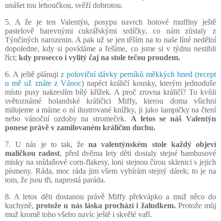
unášet tou lehoučkou, svěží dobrotou.
5. A že je ten Valentýn, posypu navrch hotové muffiny ještě
pastelově barevnými cukrářskými srdíčky, co nám zůstaly z
Týnčiných narozenin. A pak už se jen těším na to naše líné nedělní
dopoledne, kdy si povídáme a řešíme, co jsme si v týdnu nestihli
říct;
kdy prosecco i vylitý čaj na stole tečou proudem.
6. A ještě plánuji
z poloviční dávky perníků měkkých hned (recept
u mě už znáte z Vánoc)
napéct králičí kousky, kterým jednoduše
místo pusy nakreslím bílý křížek. A proč zrovna králičí?
To kvůli
světoznámé holandské králičici Miffy
, kterou doma všichni
milujeme a máme o ní ilustrované knížky, ji jako lampičky na čtení
nebo vánoční ozdoby na stromeček.
A letos se náš Valentýn
ponese právě v zamilovaném králičím duchu.
7. U nás je to tak, že
na valentýnském stole každý objeví
maličkou radost
, před dvěma lety děti dostaly stejné bambusové
misky na snídaňové corn-flakesy, loni stejnou čirou sklenici s jejich
písmeny. Ráda, moc ráda jim všem vybírám stejný dárek; to je na
tom, že jsou tři, naprostá paráda.
8. A letos děti dostanou právě Miffy překvápko a muž něco do
kuchyně,
protože u nás láska prochází i žaludkem.
Protože můj
muž kromě toho všeho navíc ještě i skvělé vaří.