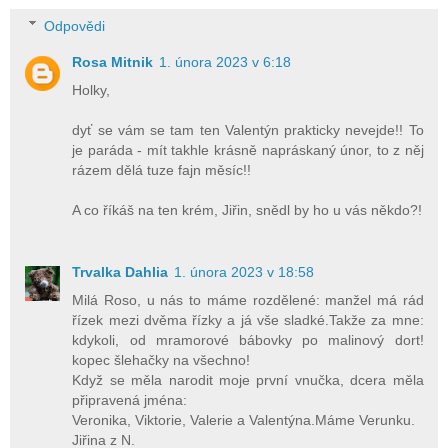
Odpovědi
Rosa Mitnik
1. února 2023 v 6:18
Holky,
dyť se vám se tam ten Valentýn prakticky nevejde!! To
je paráda - mít takhle krásně napráskaný únor, to z něj
rázem dělá tuze fajn měsíc!!
A co říkáš na ten krém, Jiřin, snědl by ho u vás někdo?!
Trvalka Dahlia
1. února 2023 v 18:58
Milá Roso, u nás to máme rozdělené: manžel má rád
řízek mezi dvěma řízky a já vše sladké.Takže za mne:
kdykoli, od mramorové bábovky po malinový dort!
kopec šlehačky na všechno!
Když se měla narodit moje první vnučka, dcera měla
připravená jména:
Veronika, Viktorie, Valerie a Valentýna.Máme Verunku.
Jiřina z N.