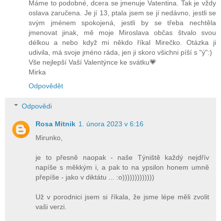
Máme to podobné, dcera se jmenuje Vatentina. Tak je vždy
oslava zaručena. Je jí 13, ptala jsem se jí nedávno, jestli se
svým jménem spokojená, jestli by se třeba nechtěla
jmenovat jinak, mě moje Miroslava občas štvalo svou
délkou a nebo když mi někdo říkal Mirečko. Otázka ji
udivila, má svoje jméno ráda, jen ji skoro všichni píší s "ý":)
Vše nejlepší Vaší Valentýnce ke svátku💗
Mirka
Odpovědět
Odpovědi
Rosa Mitnik
1. února 2023 v 6:16
Mirunko,
je to přesně naopak - naše Týniště každý nejdřív
napíše s měkkým i, a pak to na ypsilon honem umně
přepíše - jako v diktátu ... :o)))))))))))))
Už v porodnici jsem si říkala, že jsme lépe měli zvolit
vaši verzi.