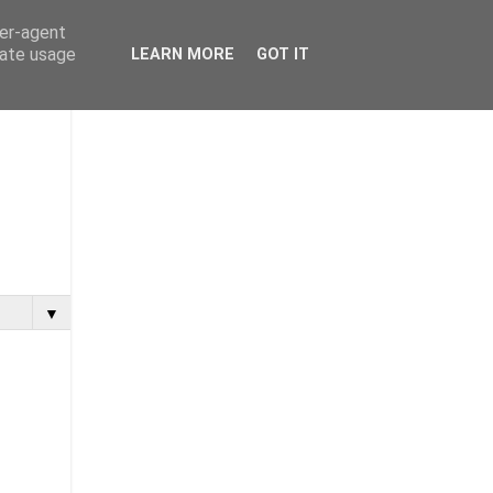
ser-agent
rate usage
LEARN MORE
GOT IT
▼