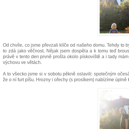
Od chvíle, co jsme převzali klíče od našeho domu. Tehdy to by
to zdá jako věčnost. Nějak jsem dospěla a k tomu teď brous
právě v tento den prvně prošla okolo pískoviště a i tady mám 
výchovu ve větách.
A to všecko jsme si v sobotu pěkně oslavili: společným očes
že o ní furt píšu. Hrozny i ořechy (s prosíkem) nabízíme úpl