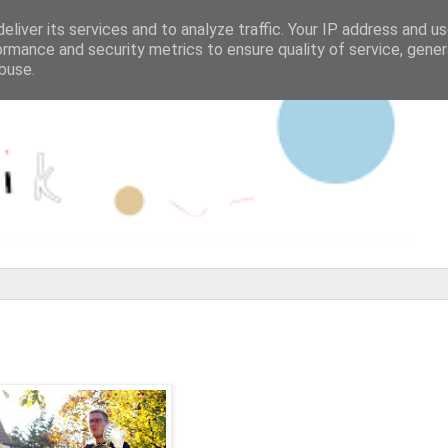
eliver its services and to analyze traffic. Your IP address and u
ormance and security metrics to ensure quality of service, gene
buse.