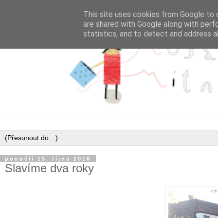
This site uses cookies from Google to d
are shared with Google along with perf
statistics, and to detect and address a
pondělí 15. října 2018
Slavíme dva roky