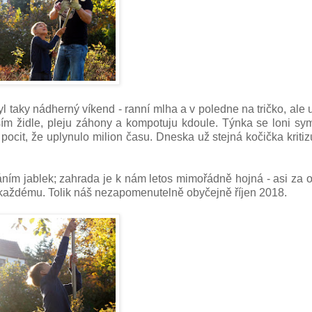
l taky nádherný víkend - ranní mlha a v poledne na tričko, ale 
ím židle, pleju záhony a kompotuju kdoule. Týnka se loni sy
pocit, že uplynulo milion času. Dneska už stejná kočička kritiz
áním jablek; zahrada je k nám letos mimořádně hojná - asi za
ně každému. Tolik náš nezapomenutelně obyčejně říjen 2018.