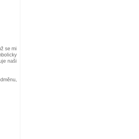
už se mi
mbolicky
uje naši
 odměnu,