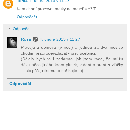
Terka
4. února 2013 v 11:18
Kam chodí pracovat matky na mateřské? T.
Odpovědět
Odpovědi
Rosa
4. února 2013 v 11:27
Pracuju z domova (v noci) a jednou za dva měsíce
chodím práci odevzdávat - píšu učebnici.
(Dělala bych to i zadarmo, jak jsem ráda, že můžu
dělat něco jiného krom plínek, vaření a hraní s vláčky
... ale pššt, nikomu to neříkejte :o)
Odpovědět