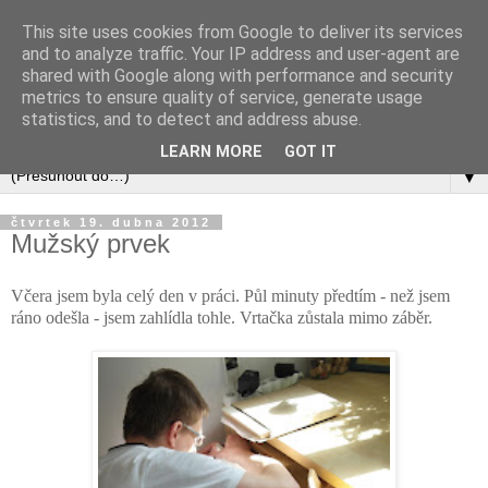
This site uses cookies from Google to deliver its services
and to analyze traffic. Your IP address and user-agent are
shared with Google along with performance and security
metrics to ensure quality of service, generate usage
statistics, and to detect and address abuse.
LEARN MORE
GOT IT
▼
čtvrtek 19. dubna 2012
Mužský prvek
Včera jsem byla celý den v práci. Půl minuty předtím - než jsem
ráno odešla - jsem zahlídla tohle. Vrtačka zůstala mimo záběr.